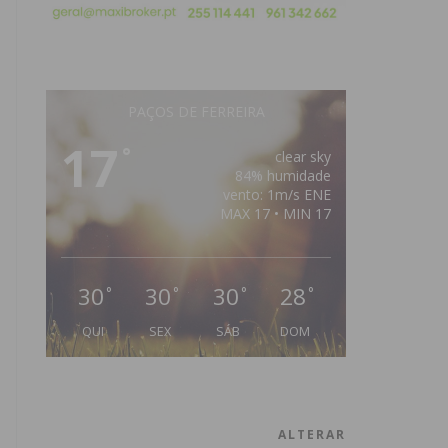
PAÇOS DE FERREIRA
17
°
clear sky
84% humidade
vento: 1m/s ENE
MAX 17 • MIN 17
30
30
30
28
°
°
°
°
QUI
SEX
SÁB
DOM
ALTERAR