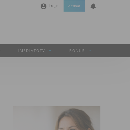
Login
Assinar
Nome de utilizador ou email
*
Senha
*
O
IMEDIATOTV
BÓNUS
Manter sessão
INICIAR SESSÃO
Perdeu a sua senha?