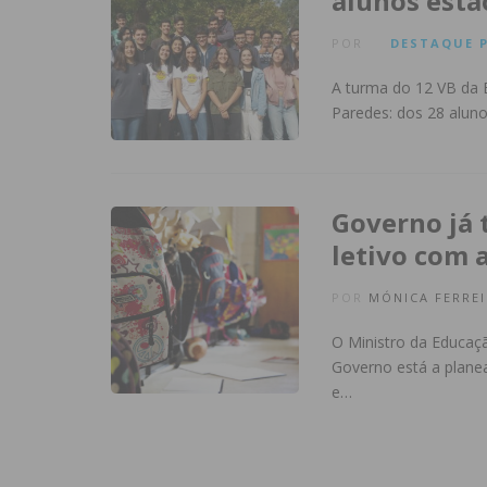
alunos estã
POR
DESTAQUE
A turma do 12 VB da E
Paredes: dos 28 alun
Governo já 
letivo com 
POR
MÓNICA FERREI
O Ministro da Educaçã
Governo está a planea
e…