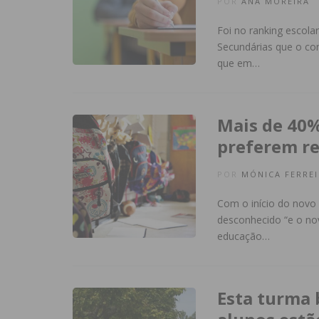
POR
ANA MOREIRA
Foi no ranking escola
Secundárias que o con
que em…
Mais de 40%
preferem re
POR
MÓNICA FERREI
Com o início do novo a
desconhecido “e o no
educação…
Esta turma 