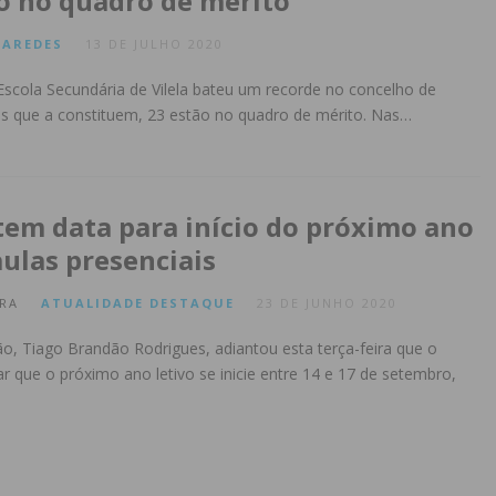
o no quadro de mérito
PAREDES
13 DE JULHO 2020
scola Secundária de Vilela bateu um recorde no concelho de
os que a constituem, 23 estão no quadro de mérito. Nas…
tem data para início do próximo ano
aulas presenciais
RA
ATUALIDADE
DESTAQUE
23 DE JUNHO 2020
o, Tiago Brandão Rodrigues, adiantou esta terça-feira que o
r que o próximo ano letivo se inicie entre 14 e 17 de setembro,