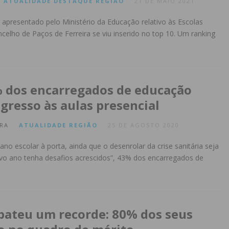
ATUALIDADE
DESTAQUE
REGIÃO
21 DE MAIO 2021
r apresentado pelo Ministério da Educação relativo às Escolas
celho de Paços de Ferreira se viu inserido no top 10. Um ranking
 dos encarregados de educação
gresso às aulas presencial
RA
ATUALIDADE
REGIÃO
25 DE AGOSTO 2020
no escolar à porta, ainda que o desenrolar da crise sanitária seja
vo ano tenha desafios acrescidos”, 43% dos encarregados de
bateu um recorde: 80% dos seus