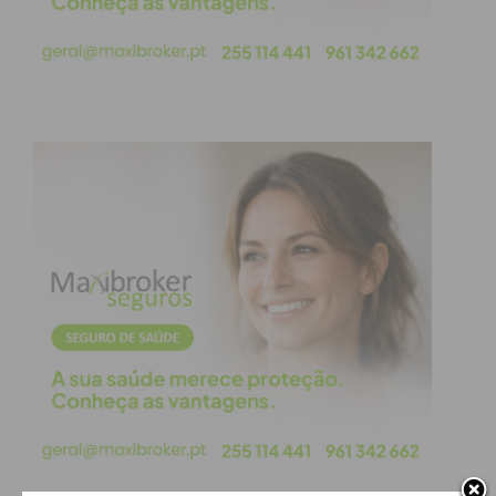
Leia o comunicado da Câmara Municipal de
Paços de Ferreira na íntegra aqui.
Por sua vez, o
PSD
enviou um comunicado onde
apresenta argumentos relativamente à posição dos
vereadores eleitos pelo partido, que votaram
negativamente à proposta apresentada.
Em comunicado, os sociais-democratas justificaram
que os vereadores eleitos votaram contra a
proposta de rescisão. Para o PSD de Paços de
Ferreira, a votação não podia ser outra por
considerar que a proposta apresentada é um
verdadeiro ‘tiro no escuro’ e com consequências
financeiras imprevisíveis, cuja dimensão pode
hipotecar de forma irreversível o futuro do nosso
concelho e designadamente o seu