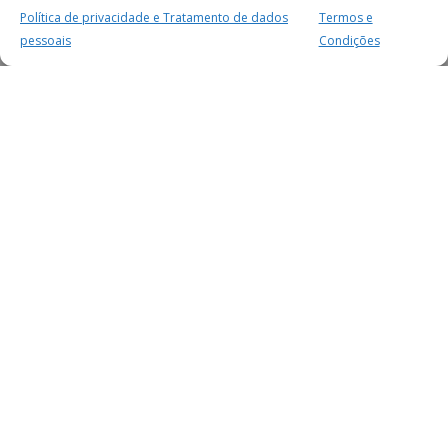
Política de privacidade e Tratamento de dados
Termos e
pessoais
Condições
MAIS PARA SI
FACEBOOK
TWITTER
YOUTUBE
INSTAGRAM
READERS
SERVIÇOS
SOBRE NÓS