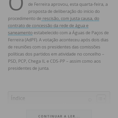
O
de Ferreira aprovou, esta quarta-feira, a
proposta de deliberação do início do
procedimento de
rescisão, com justa causa, do
contrato de concessão da rede de água e
saneamento
estabelecido com a Águas de Paços de
Ferreira (AdPF). A votação aconteceu após dois dias
de reuniões com os presidentes das comissões
políticas dos partidos em atividade no concelho –
PSD, PCP, Chega IL e CDS-PP – assim como aos
presidentes de junta.
Índice
Leia o comunicado da Câmara Municipal de
Paços de Ferreira na íntegra:
CONTINUAR A LER...
Subscreva a newsletter do Imediato