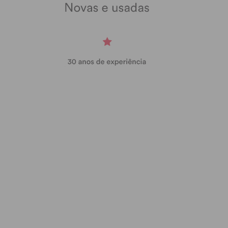
Subscreva a newsletter do
Imediato
Assine nossa newsletter por e-mail e
obtenha de forma regular a informação
atualizada.
Eu li e concordo com os
termos e
condições