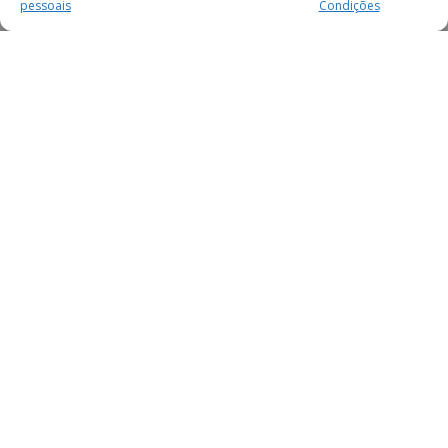
pessoais
Condições
MAIS PARA SI
FACEBOOK
TWITTER
YOUTUBE
INSTAGRAM
READERS
SERVIÇOS
SOBRE NÓS
SECÇÕES