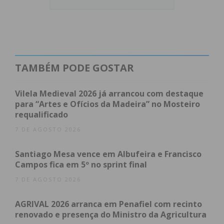
Leia o comunicado da
Câmara Municipal de
Paços de Ferreira
na íntegra:
“Realizou-se, esta tarde, uma reunião
TAMBÉM PODE GOSTAR
extraordinária do Executivo Municipal de Paços de
Ferreira tendo como ponto único da ordem de
Vilela Medieval 2026 já arrancou com destaque
trabalhos a discussão e votação da proposta de
para “Artes e Ofícios da Madeira” no Mosteiro
deliberação do início do procedimento de rescisão,
requalificado
com justa causa, do Contrato de Concessão da
7 DE AGOSTO 2026
Exploração e Gestão dos Sistemas de
Abastecimento de Água para Consumo Público e de
Santiago Mesa vence em Albufeira e Francisco
Campos fica em 5º no sprint final
Recolha, Tratamento e Rejeição de Efluentes do
Concelho de Paços de Ferreira.
7 DE AGOSTO 2026
AGRIVAL 2026 arranca em Penafiel com recinto
Esta decisão da Câmara Municipal tem como
renovado e presença do Ministro da Agricultura
fundamento a violação do contrato de concessão