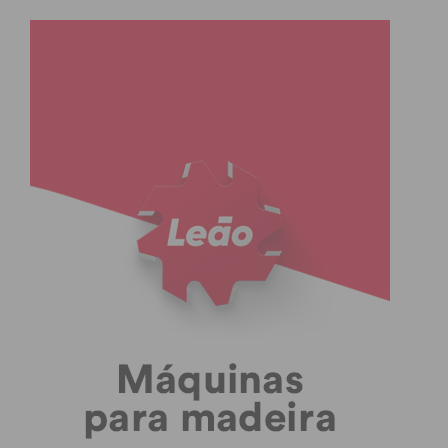
mais cara de Portugal.
Aliás, atualmente os principais Municípios e as
Grandes Metrópoles Europeias concordam que a
água é um bem público que deve ser gerido por
entidades públicas, assistindo-se à reversão de
contratos de concessão feitas com grupos
privados.
Por último, reiteramos o nosso compromisso
público de jamais condescender na defesa do
interesse público.
Os nossos cidadãos sabem que podem, como
sempre, continuar a confiar na atual liderança do
Município.”