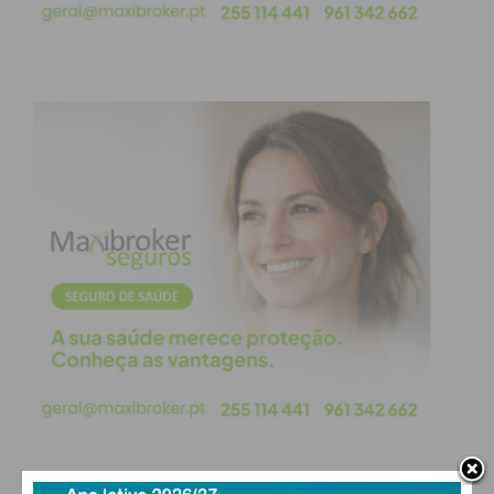
porta de saída, face aos sucessivos incumprimentos
e comportamentos inaceitáveis!
Com a deliberação hoje tomada em sede da Câmara
Municipal (e que será a seguir objeto de votação
por parte da Assembleia Municipal), é dado o
primeiro passo na rescisão do contrato, que
culminará com o regresso da concessão à esfera
municipal.
PSD UMA VEZ MAIS DEFRAUDA POPULAÇÃO
Ao contrário do que seria expetável, tendo em
conta a estrondosa responsabilidade em todo este
processo por parte do PSD, e que causou sérios e
graves prejuízos às famílias e às empresas do