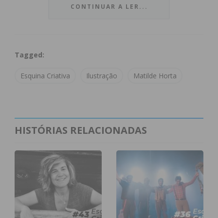
CONTINUAR A LER...
Tagged:
Esquina Criativa
Ilustração
Matilde Horta
Subscreva a newsletter do
HISTÓRIAS RELACIONADAS
Imediato
Assine nossa newsletter por e-mail e
obtenha de forma regular a informação
atualizada.