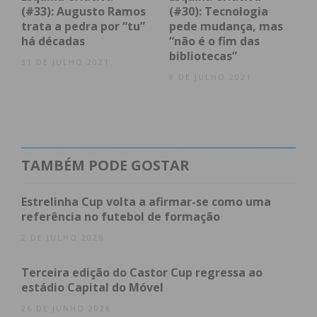
(#33): Augusto Ramos
(#30): Tecnologia
trata a pedra por “tu”
pede mudança, mas
há décadas
“não é o fim das
bibliotecas”
31 DE JULHO 2021
9 DE JULHO 2021
TAMBÉM PODE GOSTAR
Estrelinha Cup volta a afirmar-se como uma
referência no futebol de formação
2 DE JULHO 2026
Terceira edição do Castor Cup regressa ao
estádio Capital do Móvel
26 DE JUNHO 2026