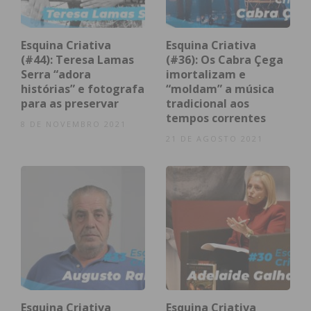
Esquina Criativa
Esquina Criativa
(#44): Teresa Lamas
(#36): Os Cabra Çega
Eu li e concordo com os
termos e
Serra “adora
imortalizam e
condições
histórias” e fotografa
“moldam” a música
para as preservar
tradicional aos
tempos correntes
8 DE NOVEMBRO 2021
21 DE AGOSTO 2021
Esquina Criativa
Esquina Criativa