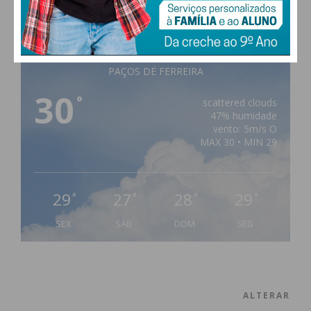
PAÇOS DE FERREIRA
30
°
scattered clouds
47% humidade
vento: 5m/s O
MAX 30 • MIN 29
29
27
28
29
°
°
°
°
SEX
SÁB
DOM
SEG
ALTERAR