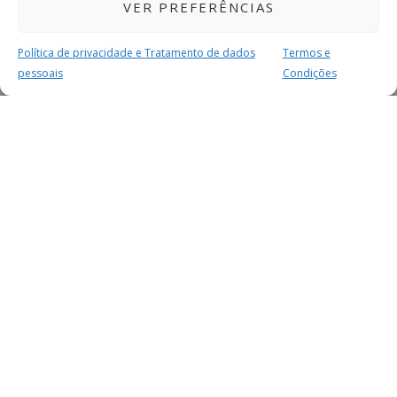
VER PREFERÊNCIAS
Política de privacidade e Tratamento de dados
Termos e
pessoais
Condições
MAIS PARA SI
FACEBOOK
TWITTER
YOUTUBE
INSTAGRAM
READERS
SERVIÇOS