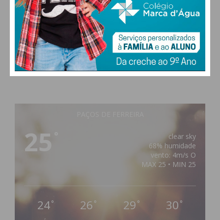
PAÇOS DE FERREIRA
25
°
clear sky
68% humidade
vento: 4m/s O
MAX 25 • MIN 25
24
26
29
30
°
°
°
°