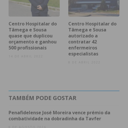
enfermeiros com situação para resolver no fim
deste mês. O processo está a ser acompanhado por
forma a encontrarem-se soluções que resolvam as
Centro Hospitalar do
Centro Hospitalar do
necessidades assistenciais do Centro Hospitalar”,
Tâmega e Sousa
Tâmega e Sousa
quase que duplicou
autorizado a
concluiu.
orçamento e ganhou
contratar 42
500 profissionais
enfermeiros
especialistas
14 DE ABRIL 2022
Subscreva a newsletter do
8 DE ABRIL 2022
Imediato
Assine nossa newsletter por e-mail e
obtenha de forma regular a informação
TAMBÉM PODE GOSTAR
atualizada.
Penafidelense José Moreira vence prémio da
combatividade na dobradinha da Tavfer
8 DE AGOSTO 2026