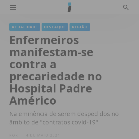
ATUALIDADE
DESTAQUE
REGIÃO
Enfermeiros
manifestam-se
contra a
precariedade no
Hospital Padre
Américo
Na eminência de serem despedidos no
âmbito de "contratos covid-19"
POR
4 DE MAIO 2021