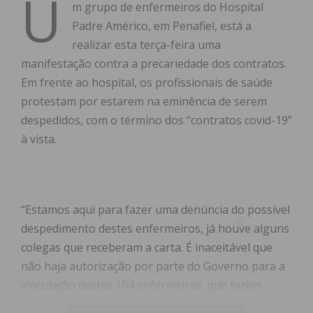
U
m grupo de enfermeiros do Hospital
Padre Américo, em Penafiel, está a
realizar esta terça-feira uma
manifestação contra a precariedade dos contratos.
Em frente ao hospital, os profissionais de saúde
protestam por estarem na eminência de serem
despedidos, com o término dos “contratos covid-19”
à vista.
“Estamos aqui para fazer uma denúncia do possível
despedimento destes enfermeiros, já houve alguns
colegas que receberam a carta. É inaceitável que
não haja autorização por parte do Governo para a
vinculação destes 104 enfermeiros, que fazem
parte dos 2.010 a nível nacional que poderão, a