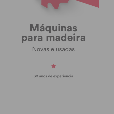
Amarante poderia ser a solução?
O Hospital S. Gonçalo já tem tido um crescimento
muito significativo da sua actividade, quer no
internamento (aumento de camas), quer nas
especialidades em consulta e muito
expressivamente nos aumentos das cirurgias, que
significavam 15% do total em 2016 e já ultrapassam
actualmente os 30% do total de cirurgias.
Julgo que há espaço para se continuar a aumentar
essa utilização da capacidade instalada no Hospital
S. Gonçalo.
– Enquanto presidente do Conselho de
Administração, tem a sensação de dever
cumprido?