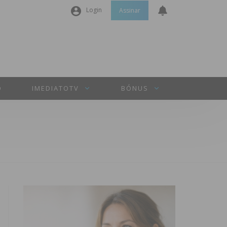
Login
Assinar
Nome de utilizador ou email
*
Senha
*
O
IMEDIATOTV
BÓNUS
Manter sessão
INICIAR SESSÃO
Perdeu a sua senha?