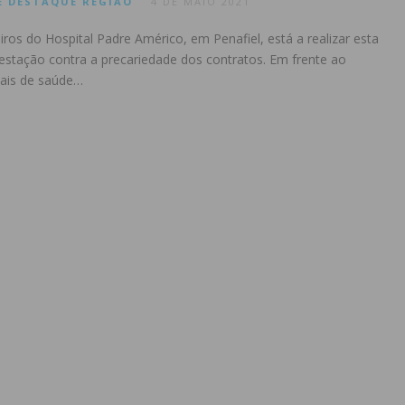
E
DESTAQUE
REGIÃO
4 DE MAIO 2021
os do Hospital Padre Américo, em Penafiel, está a realizar esta
estação contra a precariedade dos contratos. Em frente ao
onais de saúde…