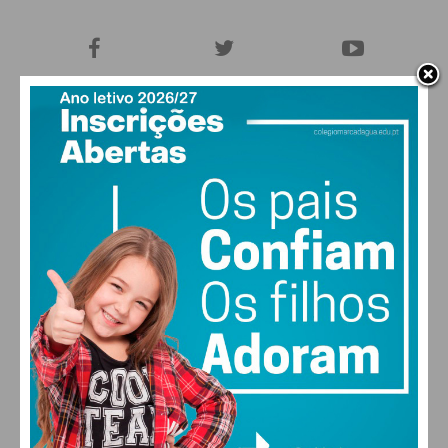
27,0k
0
1,2k
Fans
Followers
Subscribers
0
577
Followers
Readers
MAIS POPULARES