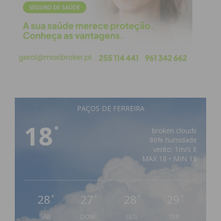
PAÇOS DE FERREIRA
18
°
broken clouds
86% humidade
vento: 1m/s E
MAX 18 • MIN 18
28
27
28
29
°
°
°
°
SÁB
DOM
SEG
TER