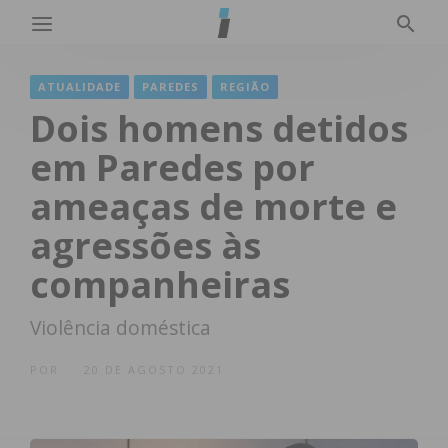
ATUALIDADE
PAREDES
REGIÃO
Dois homens detidos
em Paredes por
ameaças de morte e
agressões às
companheiras
Violência doméstica
POR
20 DE AGOSTO 2021