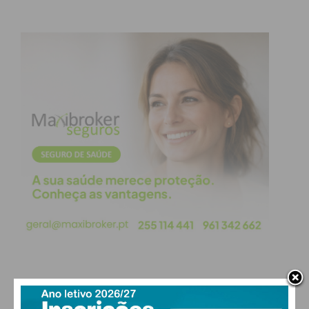
Subscreva a newsletter do
Imediato
Assine nossa newsletter por e-mail e
obtenha de forma regular a informação
atualizada.
Eu li e concordo com os
termos e
condições
PAÇOS DE FERREIRA