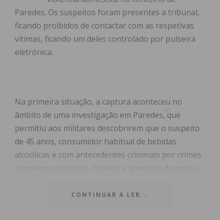
Paredes. Os suspeitos foram presentes a tribunal,
ficando proibidos de contactar com as respetivas
vítimas, ficando um deles controlado por pulseira
eletrónica.
Na primeira situação, a captura aconteceu no
âmbito de uma investigação em Paredes, que
permitiu aos militares descobrirem que o suspeito
de 45 anos, consumidor habitual de bebidas
alcoólicas e com antecedentes criminais por crimes
da mesma natureza, injuriou e ameaçou de morte,
repetidamente, a vítima, sua ex-companheira de 43
anos.
CONTINUAR A LER...
“Foi possível apurar-se ainda que, no último