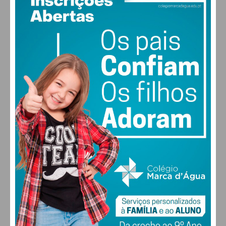
22
°
few clouds
68% humidade
vento: 1m/s O
MAX 22 • MIN 22
22
28
27
29
°
°
°
°
SEX
SÁB
DOM
SEG
ALTERAR
FARMACIAS DE SERVIÇO EM PAÇOS DE
FERREIRA