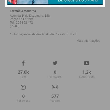
27,0k
0
1,2k
Fans
Followers
Subscribers
0
577
Followers
Readers