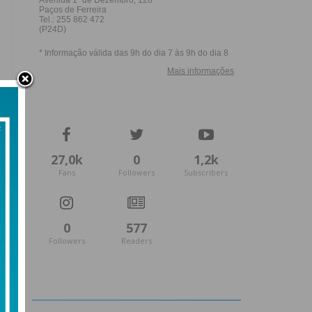
27,0k
0
1,2k
Fans
Followers
Subscribers
0
577
Followers
Readers