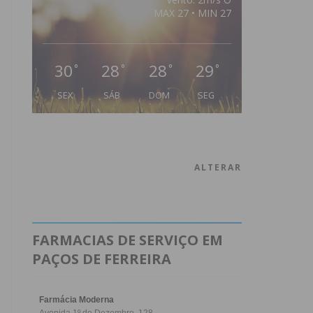
MAX 27 • MIN 27
30
28
28
29
°
°
°
°
SEX
SÁB
DOM
SEG
ALTERAR
FARMACIAS DE SERVIÇO EM
PAÇOS DE FERREIRA