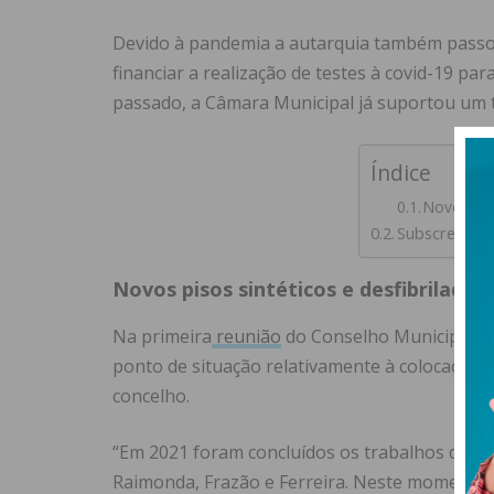
Devido à pandemia a autarquia também passou 
financiar a realização de testes à covid-19 p
passado, a Câmara Municipal já suportou um t
Índice
Novos piso
Subscreva a 
Novos pisos sintéticos e desfibrilador
Na primeira
reunião
do Conselho Municipal d
ponto de situação relativamente à colocação d
concelho.
“Em 2021 foram concluídos os trabalhos de ins
Raimonda, Frazão e Ferreira. Neste momento, 