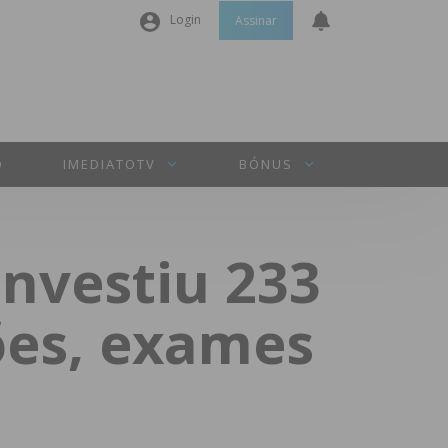
Login
Assinar
Nome de utilizador ou email
*
Senha
*
O
IMEDIATOTV
BÓNUS
Manter sessão
nvestiu 233
INICIAR SESSÃO
ções, exames
Perdeu a sua senha?