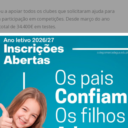
a apoiar todos os clubes que solicitaram ajuda para
ara participação em competições. Desde março do ano
otal de 34.400€ em testes.
s sintéticos e desfibriladores
newsletter do Imediato
es
o Desporto deste mandato autárquico foi apresentado um
e pisos sintéticos nos complexos desportivos do
talação de 4 novos pisos sintéticos, em Figueiró,
estão a decorrer os procedimentos concursais para a