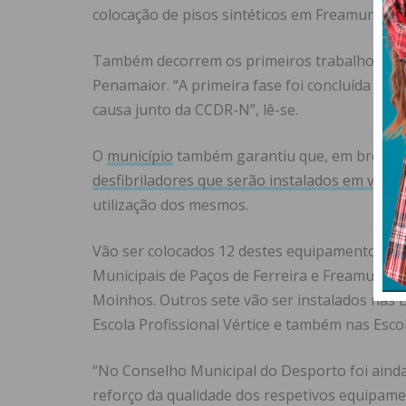
colocação de pisos sintéticos em Freamunde, C
Também decorrem os primeiros trabalhos par
Penamaior. “A primeira fase foi concluída na
causa junto da CCDR-N”, lê-se.
O
município
também garantiu que, em breve, v
desfibriladores que serão instalados em vári
utilização dos mesmos.
Vão ser colocados 12 destes equipamentos nos
Municipais de Paços de Ferreira e Freamunde,
Moinhos. Outros sete vão ser instalados nas EB
Escola Profissional Vértice e também nas Esco
“No Conselho Municipal do Desporto foi ainda 
reforço da qualidade dos respetivos equipame