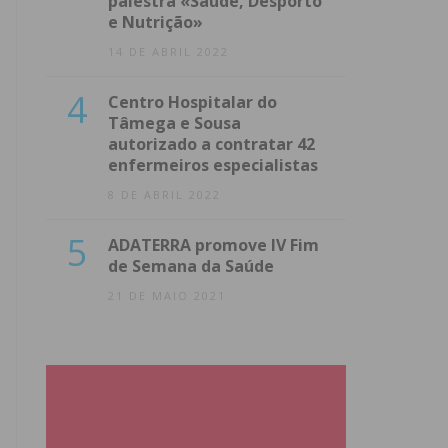
palestra «Saúde, Desporto
e Nutrição»
14 DE ABRIL 2022
4
Centro Hospitalar do
Tâmega e Sousa
autorizado a contratar 42
enfermeiros especialistas
8 DE ABRIL 2022
5
ADATERRA promove IV Fim
de Semana da Saúde
21 DE MAIO 2021