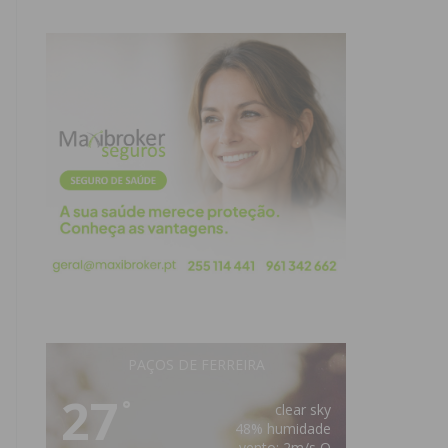
PAÇOS DE FERREIRA
27
°
clear sky
48% humidade
vento: 2m/s O