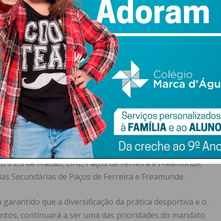
odessos e Seroa”, explica a Câmara Municipal.
a os novos campos sintéticos em Lamoso, Carvalhosa e
 passada semana, com a desafetação dos terrenos em
ai arrancar a formação de utilizadores dos
25
os pontos do concelho
, por forma a permitir uma correta
 campos de futebol de todo o concelho, seis nas Piscinas
 Pavilhões Municipais e também pavilhões de Arreigada e
’s 2,3 de Frazão, Eiriz, Paços de Ferreira e Freamunde,
las Secundárias de Paços de Ferreira e Freamunde.
garantido que a diversificação da prática desportiva e o
ntos, continuará a ser uma das prioridades do mandato