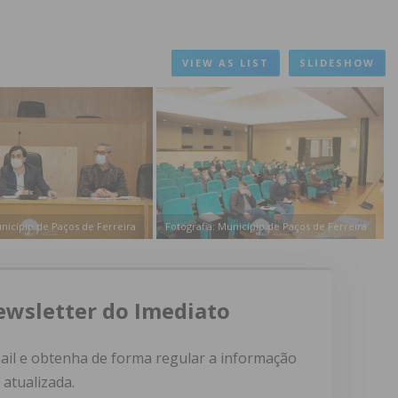
VIEW AS LIST
SLIDESHOW
unicípio de Paços de Ferreira
Fotografia: Município de Paços de Ferreira
ewsletter do Imediato
ail e obtenha de forma regular a informação
atualizada.