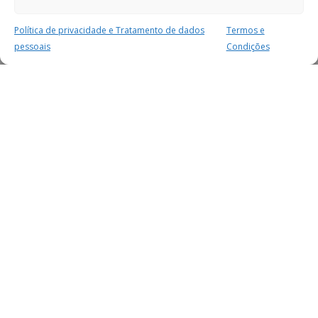
Política de privacidade e Tratamento de dados
Termos e
pessoais
Condições
MAIS PARA SI
FACEBOOK
TWITTER
YOUTUBE
INSTAGRAM
READERS
SERVIÇOS