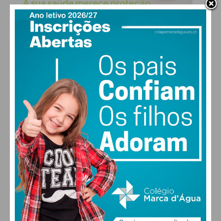
Lousada
363
*
*
*
Paços de
339
*
*
*
Ferreira
Paredes
356
309
11
*