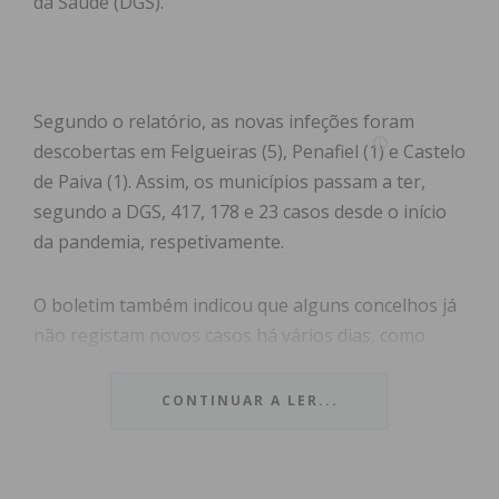
da Saúde (DGS).
Segundo o relatório, as novas infeções foram
descobertas em Felgueiras (5), Penafiel (1) e Castelo
de Paiva (1). Assim, os municípios passam a ter,
segundo a DGS, 417, 178 e 23 casos desde o início
da pandemia, respetivamente.
O boletim também indicou que alguns concelhos já
não registam novos casos há vários dias, como
Paços de Ferreira há 16, Lousada pelo 13º dia e
Paredes pelo oitavo.
CONTINUAR A LER...
Já Portugal registou 451 novos casos, o maior
aumento desde o dia 8 de maio, 251 recuperados e