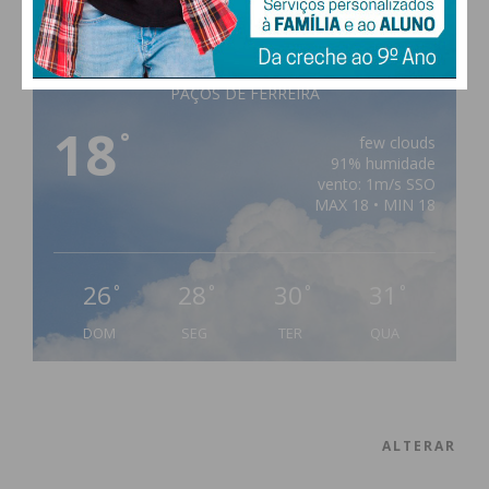
Penafiel
179
167
3
*
PAÇOS DE FERREIRA
18
°
few clouds
91% humidade
vento: 1m/s SSO
MAX 18 • MIN 18
* Sem
?
?
?
?
informação
26
28
30
31
°
°
°
°
DOM
SEG
TER
QUA
Subscreva a newsletter do
Imediato
ALTERAR
Assine nossa newsletter por e-mail e