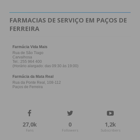
obtenha de forma regular a informação
atualizada.
FARMACIAS DE SERVIÇO EM PAÇOS DE
FERREIRA
Eu li e concordo com os
termos e
condições
27,0k
0
1,2k
Fans
Followers
Subscribers