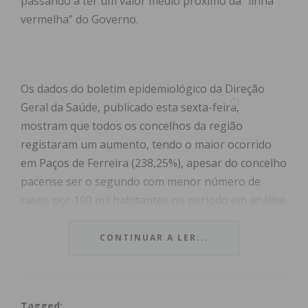
passando a ter um valor médio próximo da “linha
vermelha” do Governo.
Os dados do boletim epidemiológico da Direção
Geral da Saúde, publicado esta sexta-feira,
mostram que todos os concelhos da região
registaram um aumento, tendo o maior ocorrido
em Paços de Ferreira (238,25%), apesar do concelho
pacense ser o segundo com menor número de
casos por 100 mil habitantes no período em análise
(195), logo a seguir a Castelo de Paiva (170). Além
de Paços de Ferreira, as maiores incidências
CONTINUAR A LER...
registaram-se em Paredes (171,97%) e Felgueiras
(170,11%), com Paredes a integrar já, juntamente
com Lousada, a lista de concelho em risco elevado,
Tagged: