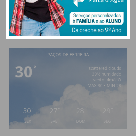
PAÇOS DE FERREIRA
30
°
scattered clouds
39% humidade
vento: 4m/s O
MAX 30 • MIN 28
30
27
28
29
°
°
°
°
SEX
SÁB
DOM
SEG