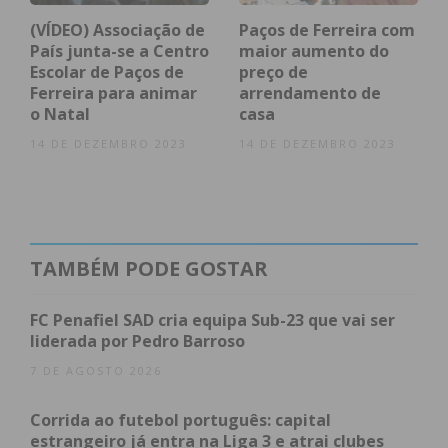
Vale do
111,5
260.2
133,36%
Sousa
(VÍDEO) Associação de
Paços de Ferreira com
País junta-se a Centro
maior aumento do
*Dados do boletim epidemiológico da Direção
Escolar de Paços de
preço de
Ferreira para animar
arrendamento de
Geral da saúde de 16/06.
o Natal
casa
14 DE DEZEMBRO 2023
14 DE DEZEMBRO 2023
Subscreva a newsletter do
Imediato
TAMBÉM PODE GOSTAR
Assine nossa newsletter por e-mail e
obtenha de forma regular a informação
FC Penafiel SAD cria equipa Sub-23 que vai ser
atualizada.
liderada por Pedro Barroso
7 DE AGOSTO 2026
Corrida ao futebol português: capital
estrangeiro já entra na Liga 3 e atrai clubes