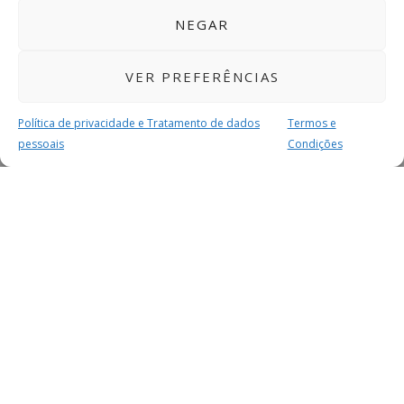
NEGAR
VER PREFERÊNCIAS
Política de privacidade e Tratamento de dados
Termos e
pessoais
Condições
MAIS PARA SI
FACEBOOK
TWITTER
YOUTUBE
INSTAGRAM
READERS