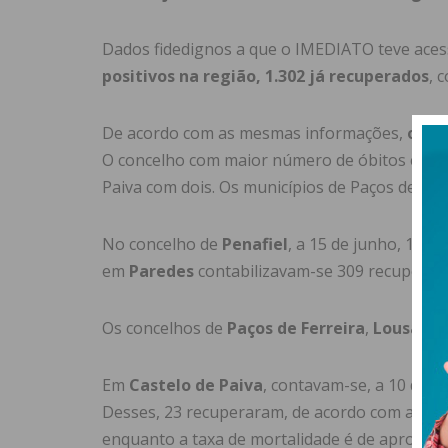
Dados fidedignos a que o IMEDIATO teve ace
positivos na região, 1.302 já recuperados
, 
De acordo com as mesmas informações,
ocor
O concelho com maior número de óbitos é Pare
Paiva com dois. Os municípios de Paços de Fe
No concelho de
Penafiel
, a 15 de junho, 167 
em
Paredes
contabilizavam-se 309 recuperad
Os concelhos de
Paços de Ferreira
,
Lousada 
Em
Castelo de Paiva
, contavam-se, a 10 de j
Desses, 23 recuperaram, de acordo com a auta
enquanto a taxa de mortalidade é de aproxima