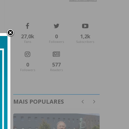
27,0k
0
1,2k
Fans
Followers
Subscribers
0
577
Followers
Readers
MAIS POPULARES