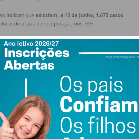
sso indicam que
existiam, a 15 de junho, 1.675 casos
colocando a taxa de recuperação nos 78%.
reram 34 óbitos na região devido ao novo coronavírus
.
des, com 11, seguido de Penafiel com três e Castelo de
rreira, Lousada e Felgueiras somam 18 mortes.
infetados já tinham recuperado. Já
os.
e Felgueiras
tinham, a 15 de junho,
808 recuperados
.
ulho, 27 casos de Covid-19 desde o início da pandemia.
rquia. A taxa de recuperação no concelho é de 85%,
damente 7%. Estavam ativos dois casos.