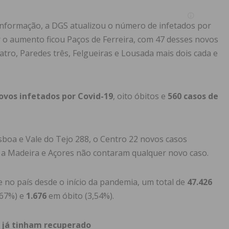
 informação, a DGS atualizou o número de infetados por
r o aumento ficou Paços de Ferreira, com 47 desses novos
atro, Paredes três, Felgueiras e Lousada mais dois cada e
ovos infetados por Covid-19
, oito óbitos e
560 casos de
isboa e Vale do Tejo 288, o Centro 22 novos casos
 Já a Madeira e Açores não contaram qualquer novo caso.
 no país desde o início da pandemia, um total de
47.426
(67%) e
1.676
em óbito (3,54%).
o já tinham recuperado