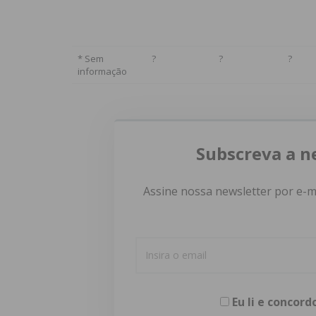
* Sem
?
?
?
informação
Subscreva a n
Assine nossa newsletter por e-m
Eu li e concor