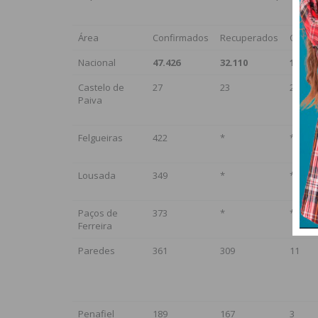
Área
Confirmados
Recuperados
Óbitos
Nacional
47.426
32.110
1.676
Castelo de
27
23
2
Paiva
Felgueiras
422
*
*
Lousada
349
*
*
Paços de
373
*
*
Ferreira
Paredes
361
309
11
Penafiel
189
167
3