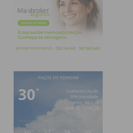
PAÇOS DE FERREIRA
30
°
scattered clouds
39% humidade
vento: 4m/s O
MAX 30 • MIN 28
30
27
28
29
°
°
°
°