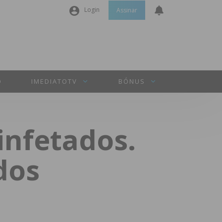
Login
Assinar
Nome de utilizador ou email
*
Senha
*
O
IMEDIATOTV
BÓNUS
Manter sessão
infetados.
INICIAR SESSÃO
dos
Perdeu a sua senha?