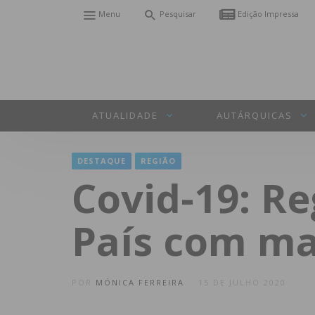
Menu
Pesquisar
Edição Impressa
ATUALIDADE
AUTÁRQUICAS
DESTAQUE
REGIÃO
Covid-19: R
País com ma
POR
MÓNICA FERREIRA
15 DE JULHO 2020