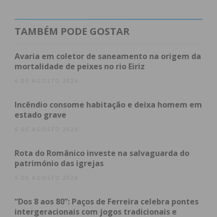
Dos 1.131 casos dos três concelhos
desde o início
da pandemia,
808 recuperaram totalmente
, uma
TAMBÉM PODE GOSTAR
taxa de recuperação de 71%. A taxa de óbito é de
1,59%. Existiam, na segunda-feira passada, 305
Avaria em coletor de saneamento na origem da
casos ativos.
mortalidade de peixes no rio Eiriz
6 DE AGOSTO 2026
Área
Confirmados
Recuperados
Óbitos
Suspeitos
Incêndio consome habitação e deixa homem em
Nacional
40.415
26.382
1.549
371.024
estado grave
6 DE AGOSTO 2026
Rota do Românico investe na salvaguarda do
Castelo de
24
21
2
*
património das igrejas
Paiva
5 DE AGOSTO 2026
“Dos 8 aos 80”: Paços de Ferreira celebra pontes
intergeracionais com jogos tradicionais e