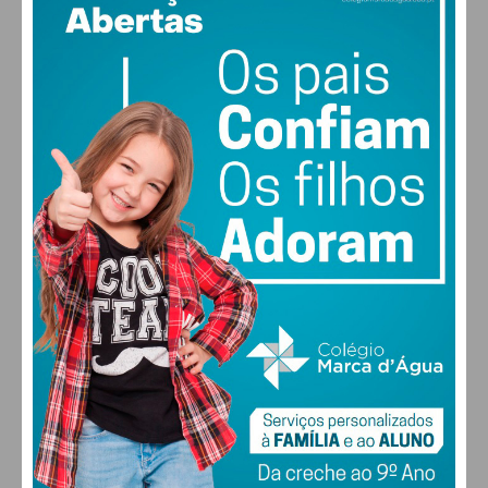
Paredes
356
309
11
*
Penafiel
179
167
3
*
PAÇOS DE FERREIRA
°
clear sky