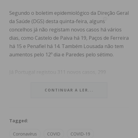
Segundo o boletim epidemiológico da Direção Geral
da Saúde (DGS) desta quinta-feira, alguns
concelhos já não registam novos casos há vários
dias, como Castelo de Paiva há 19, Paços de Ferreira
há 15 e Penafiel há 14. Também Lousada não tem
aumentos pelo 12º dia e Paredes pelo sétimo.
Já Portugal registou 311 novos casos, 299
recuperados e seis óbitos nas últimas 24 horas.
CONTINUAR A LER...
Cerca de 80% dos infetados da região já
recuperaram
Tagged:
De acordo com dados fidedignos a que o IMEDIATO
teve acesso,
dos 1.675 casos que existiam na
Coronavírus
COVID
COVID-19