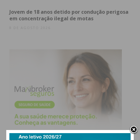
Jovem de 18 anos detido por condução perigosa
Paredes
350
3
4
*
em concentração ilegal de motas
8 DE AGOSTO 2026
Penafiel
177
*
*
*
* Sem
?
?
?
?
informação