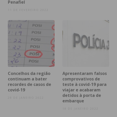
Paiva
Penafiel
11 DE FEVEREIRO 2022
Felgueiras
408
*
2
*
Concelhos da região
Apresentaram falsos
continuam a bater
comprovativos de
recordes de casos de
teste à covid-19 para
covid-19
viajar e acabaram
detidos à porta de
28 DE JANEIRO 2022
embarque
18 DE JANEIRO 2022