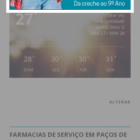
PAÇOS DE FERREIRA
27
°
clear sky
55% humidade
vento: 5m/s O
MAX 27 • MIN 26
28
30
30
31
°
°
°
°
DOM
SEG
TER
QUA
ALTERAR
FARMACIAS DE SERVIÇO EM PAÇOS DE