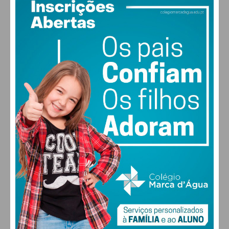
Subscreva a newsletter do
Imediato
Assine nossa newsletter por e-mail e
obtenha de forma regular a informação
atualizada.
Eu li e concordo com os
termos e
condições