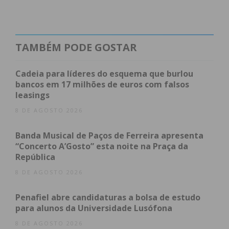
Lousada
346
2
2
*
TAMBÉM PODE GOSTAR
Cadeia para líderes do esquema que burlou
bancos em 17 milhões de euros com falsos
leasings
8 DE AGOSTO 2026
Banda Musical de Paços de Ferreira apresenta
Paços de
315
*
5
*
“Concerto A’Gosto” esta noite na Praça da
Ferreira
República
8 DE AGOSTO 2026
Penafiel abre candidaturas a bolsa de estudo
para alunos da Universidade Lusófona
8 DE AGOSTO 2026