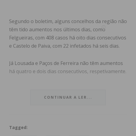
Segundo o boletim, alguns concelhos da região não
têm tido aumentos nos últimos dias, como
Felgueiras, com 408 casos há oito dias consecutivos
e Castelo de Paiva, com 22 infetados há seis dias.
Já Lousada e Paços de Ferreira não têm aumentos
há quatro e dois dias consecutivos, respetivamente.
No total, a região tem 1.618 casos positivos de
Covid-19 e 15 vítimas mortais desde o início da
CONTINUAR A LER...
pandemia. Cinco óbitos registaram-se em Paços de
Ferreira, quatro em Paredes, dois em Lousada, dois
em Felgueiras e dois em Castelo de Paiva.
Tagged: