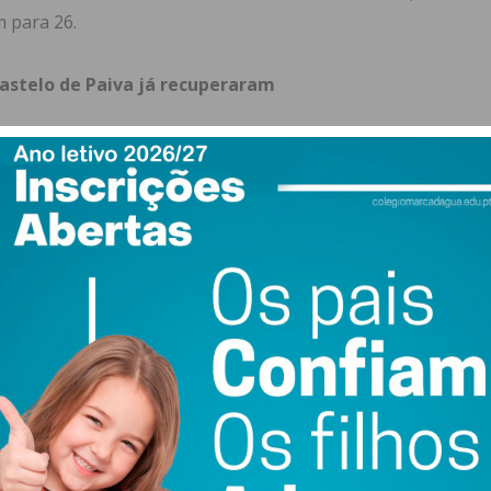
 para 26.
Castelo de Paiva já recuperaram
s nos concelhos de Penafiel, Paredes e Castelo de Paiva,
dedignos a que o IMEDIATO teve acesso. Assim, a
taxa de
,5%
, um valor
bastante superior à média nacional
, de
 três concelhos faleceram
com Covid-19, colocando
os de metade da média portuguesa, 3,42%.
em Penafiel, Paredes e Castelo de Paiva.
des
regista 352 infetados desde o início da pandemia, 336
11 óbitos entre paredenses, uma taxa de 3,12%, e estão