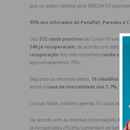
que os dados obtidos pelo IMEDIATO apontam
95% dos infetados de Penafiel, Paredes e 
Dos
572 casos positivos
de Covid-19 existente
546 já recuperaram
, de acordo com dados fi
recuperação
dos três concelhos
ronda os 95
aproximadamente 70%.
Segundo os mesmos dados,
16 cidadãos dos
assim a
taxa de mortalidade nos 1,7%
, men
Contas feitas, existem apenas 10 casos ativos 
De acordo com as mesmas informações,
Pare
já recuperados (95,5%). Lamentam-se também 