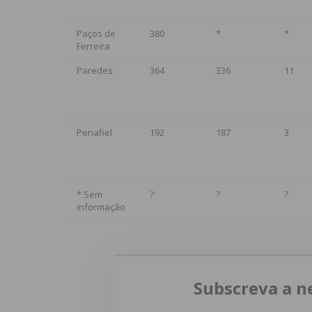
Paços de
380
*
*
Ferreira
Paredes
364
336
11
Penafiel
192
187
3
* Sem
?
?
?
informação
Subscreva a n