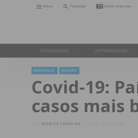
Menu
Pesquisar
Edição Impressa
ATUALIDADE
AUTÁRQUICAS
DESTAQUE
REGIÃO
Covid-19: P
casos mais 
POR
MÓNICA FERREIRA
28 DE JULHO 2020