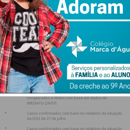
da pandemia 194 casos positivos. Desses, 187 resultaram
. Estão atualmente ativos quatro casos.
 que 23 deles recuperaram (88,5%) e dois faleceram
vo.
Suspeitos
Fonte
433.461
Relatório da situação da DGS de 28 de julho de 2020
*
Casos confirmados,
recuperados e óbitos com base em dados do
IMEDIATO (26/07)
*
Casos confirmados com base no relatório da situação
da DGS de 27 de julho
*
Casos confirmados com base no relatório da situação