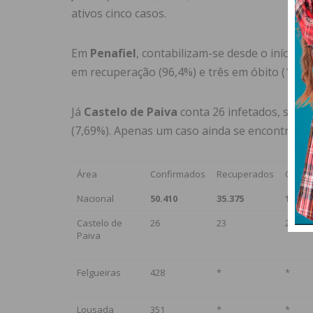
ativos cinco casos.
Em
Penafiel
, contabilizam-se desde o início 
em recuperação (96,4%) e três em óbito (1,5%)
Já
Castelo de Paiva
conta 26 infetados, sendo
(7,69%). Apenas um caso ainda se encontra ati
Área
Confirmados
Recuperados
Óbitos
Nacional
50.410
35.375
1.722
Castelo de
26
23
2
Paiva
Felgueiras
428
*
*
Lousada
351
*
*