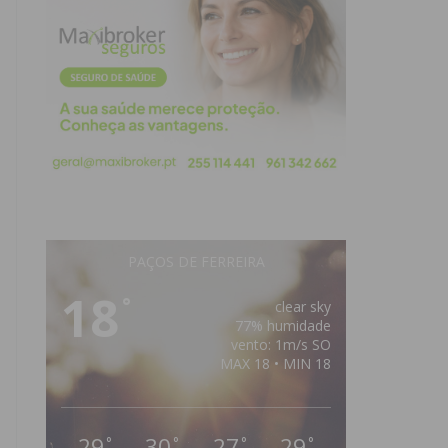
PAÇOS DE FERREIRA
18
°
clear sky
77% humidade
vento: 1m/s SO
MAX 18 • MIN 18
29
30
27
29
°
°
°
°