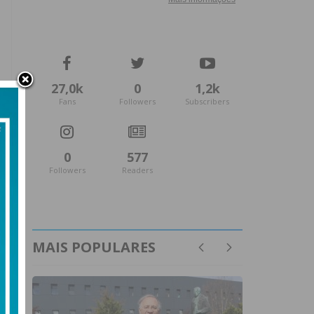
27,0k
0
1,2k
Fans
Followers
Subscribers
0
577
Followers
Readers
MAIS POPULARES