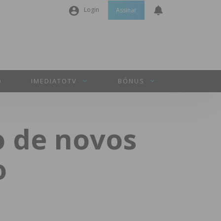
Login
Assinar
Nome de utilizador ou email
*
Senha
*
O
IMEDIATOTV
BÓNUS
Manter sessão
o de novos
INICIAR SESSÃO
o
Perdeu a sua senha?