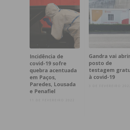
Gandra vai abri
Incidência de
posto de
covid-19 sofre
testagem gratu
quebra acentuada
à covid-19
em Paços,
Paredes, Lousada
3 DE FEVEREIRO 202
e Penafiel
11 DE FEVEREIRO 2022