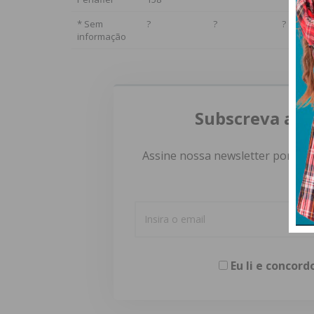
* Sem
?
?
?
informação
Subscreva a n
Assine nossa newsletter por e-m
Eu li e concor