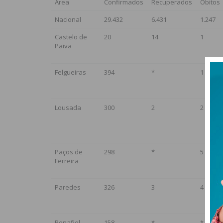
Área
Confirmados
Recuperados
Óbitos
Nacional
29.432
6.431
1.247
Castelo de
20
14
1
Paiva
Felgueiras
394
*
1
Lousada
300
2
2
Paços de
298
*
5
Ferreira
Paredes
326
3
4
Penafiel
158
*
*