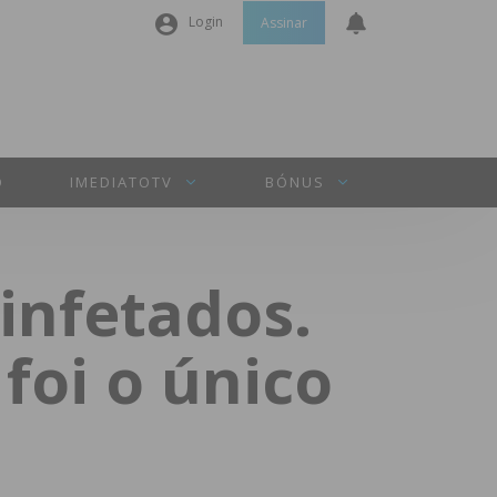
Login
Assinar
Nome de utilizador ou email
*
Senha
*
O
IMEDIATOTV
BÓNUS
Manter sessão
infetados.
INICIAR SESSÃO
foi o único
Perdeu a sua senha?