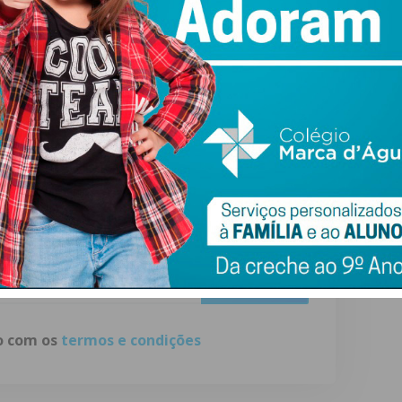
?
?
ewsletter do Imediato
ail e obtenha de forma regular a informação
atualizada.
do com os
termos e condições