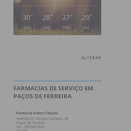
30
28
27
29
°
°
°
°
SEX
SÁB
DOM
SEG
ALTERAR
FARMACIAS DE SERVIÇO EM
PAÇOS DE FERREIRA