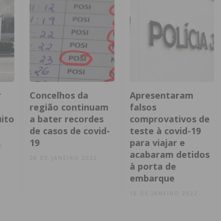
r
Concelhos da
Apresentaram
região continuam
falsos
ito
a bater recordes
comprovativos de
de casos de covid-
teste à covid-19
19
para viajar e
2
acabaram detidos
28 DE JANEIRO 2022
à porta de
embarque
18 DE JANEIRO 2022