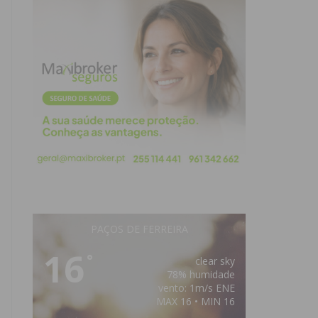
PAÇOS DE FERREIRA
16
°
clear sky
78% humidade
vento: 1m/s ENE
MAX 16 • MIN 16