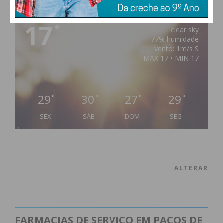
PAÇOS DE FERREIRA
17
°
clear sky
77% humidade
vento: 1m/s S
MAX 17 • MIN 17
29
30
27
29
°
°
°
°
SEX
SÁB
DOM
SEG
ALTERAR
FARMACIAS DE SERVIÇO EM PAÇOS DE