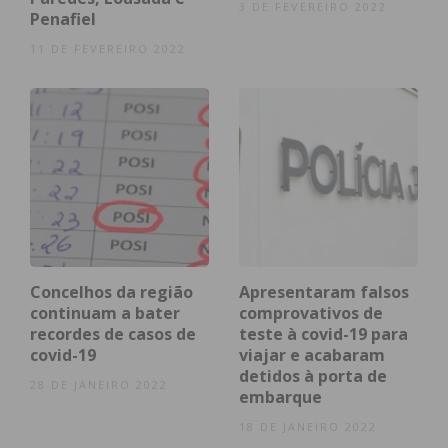
3 DE FEVEREIRO 2022
Penafiel
11 DE FEVEREIRO 2022
Felgueiras
408
*
2
*
Concelhos da região
Apresentaram falsos
continuam a bater
comprovativos de
recordes de casos de
teste à covid-19 para
covid-19
viajar e acabaram
detidos à porta de
28 DE JANEIRO 2022
embarque
Lousada
346
2
2
*
18 DE JANEIRO 2022