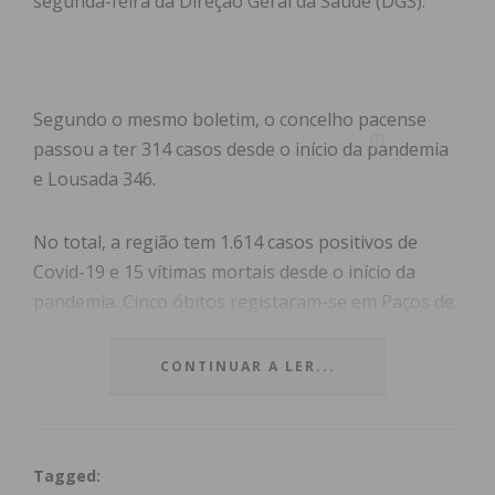
segunda-feira da Direção Geral da Saúde (DGS).
Segundo o mesmo boletim, o concelho pacense
passou a ter 314 casos desde o início da pandemia
e Lousada 346.
No total, a região tem 1.614 casos positivos de
Covid-19 e 15 vítimas mortais desde o início da
pandemia. Cinco óbitos registaram-se em Paços de
Ferreira, quatro em Paredes, dois em Lousada, dois
em Felgueiras e dois em Castelo de Paiva.
CONTINUAR A LER...
Em Portugal foram registados 421 casos, 7 óbitos e
183 recuperados nas últimas 24 horas. Estão
Tagged:
sinalizadas 342.060 pessoas como suspeitas.