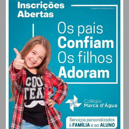
Subscreva a newsletter do
Imediato
Assine nossa newsletter por e-mail e
obtenha de forma regular a informação
atualizada.
Eu li e concordo com os
termos e
condições