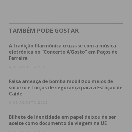
TAMBÉM PODE GOSTAR
A tradição filarmónica cruza-se com a música
eletrónica no “Concerto A’Gosto” em Paços de
Ferreira
Paços de
314
*
5
*
Ferreira
6 DE AGOSTO 2026
Falsa ameaça de bomba mobilizou meios de
socorro e forças de segurança para a Estação de
Caíde
6 DE AGOSTO 2026
Bilhete de Identidade em papel deixou de ser
aceite como documento de viagem na UE
Paredes
348
3
4
*
6 DE AGOSTO 2026