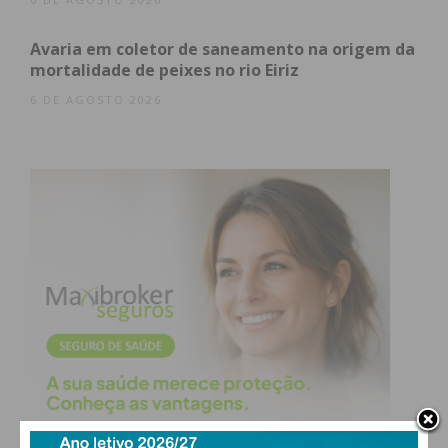
Avaria em coletor de saneamento na origem da
mortalidade de peixes no rio Eiriz
6 DE AGOSTO 2026
Penafiel
176
*
*
*
* Sem
?
?
?
?
informação