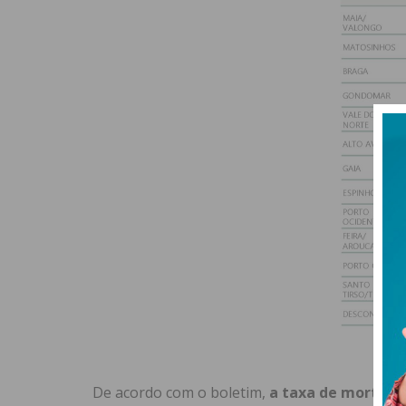
Fo
De acordo com o boletim,
a taxa de mortali