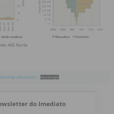
nte: ARS Norte
emiológica-RN_20.julho_
Descarregar
ewsletter do Imediato