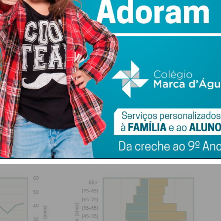
 a mortalidade acima dos 65 anos está nos 15,5%.
asos tem vindo a cair vertiginosamente, passando de
0. Contudo, há cinco semanas notou-se um ligeiro
 passada.
 casos positivos de Covid-19 na região Norte foi, como é
s 55 anos, seguida pela faixa dos 35 aos 45 anos.
cluir que o vírus afetou mais as mulheres nortenhas que