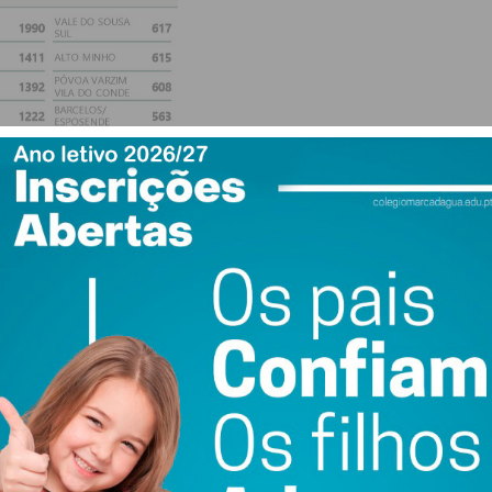
nte: ARS Norte
dade no Norte
na semana passada era de
4,4%
, um valor