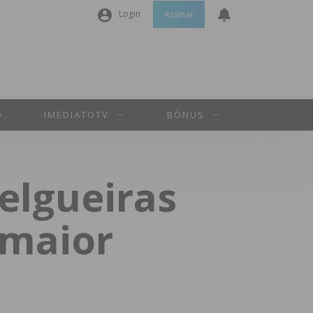
Login
Assinar
Nome de utilizador ou email
*
Senha
*
O
IMEDIATOTV
BÓNUS
Manter sessão
elgueiras
INICIAR SESSÃO
 maior
Perdeu a sua senha?