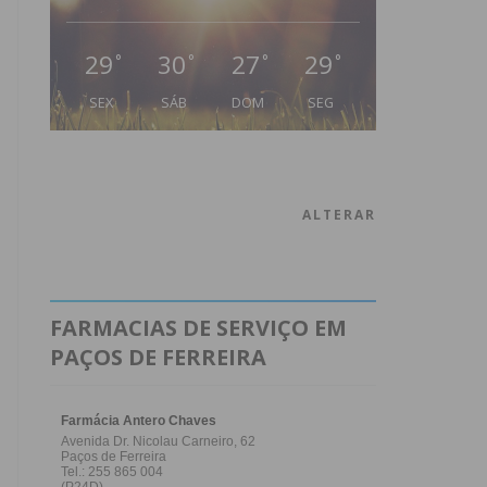
29
30
27
29
°
°
°
°
SEX
SÁB
DOM
SEG
ALTERAR
FARMACIAS DE SERVIÇO EM
PAÇOS DE FERREIRA