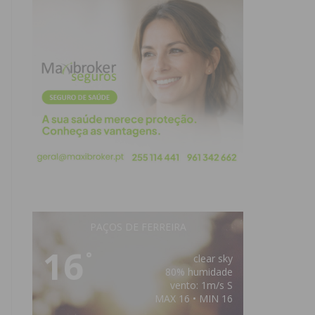
PAÇOS DE FERREIRA
16
°
clear sky
80% humidade
vento: 1m/s S
MAX 16 • MIN 16