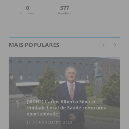
Assine nossa newsletter por e-mail e
0
577
Followers
Readers
obtenha de forma regular a informação
atualizada.
MAIS POPULARES
Eu li e concordo com os
termos e
condições
1
(VÍDEO) Carlos Alberto Silva vê
Unidade Local de Saúde como uma
oportunidade
23 DE NOVEMBRO 2023