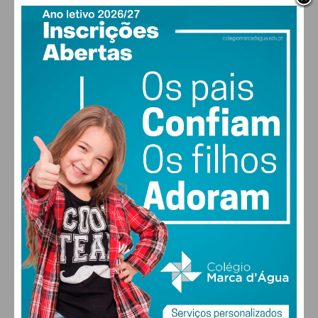
Castelo de
30
25
2
*
Paiva
Felgueiras
428
*
*
*
Lousada
358
*
*
*