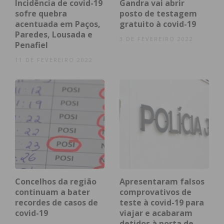
Incidência de covid-19
Gandra vai abrir
25 deles já recuperados e dois óbitos.
sofre quebra
posto de testagem
acentuada em Paços,
gratuito à covid-19
A DGS passou a atualizar o número de infetados de
Paredes, Lousada e
3 DE FEVEREIRO 2022
Penafiel
Covid-19 por concelho apenas uma vez por
semana, às segundas-feiras.
11 DE FEVEREIRO 2022
95% dos infetados de Penafiel, Paredes e
Castelo de Paiva já recuperaram
Dos
573 casos positivos
de Covid-19 existentes
nos concelhos de Penafiel, Paredes e Castelo de
Paiva a 23 de julho,
546 tinham recuperado
, de
acordo com dados fidedignos a que o IMEDIATO
Concelhos da região
Apresentaram falsos
teve acesso.
continuam a bater
comprovativos de
recordes de casos de
teste à covid-19 para
covid-19
viajar e acabaram
Assim, a
taxa de recuperação
dos três
detidos à porta de