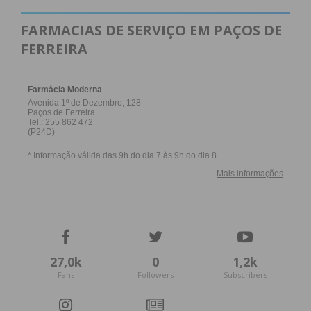
Penafiel
201
187
3
*
FARMACIAS DE SERVIÇO EM PAÇOS DE
FERREIRA
* Sem
informação
27,0k
0
1,2k
Subscreva a newsletter do
Fans
Followers
Subscribers
Imediato