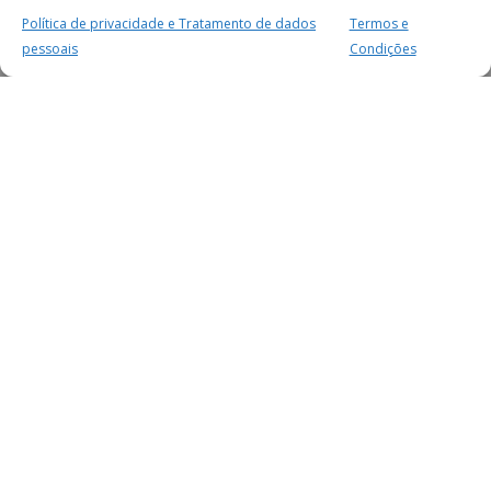
Política de privacidade e Tratamento de dados
Termos e
pessoais
Condições
MAIS PARA SI
FACEBOOK
TWITTER
YOUTUBE
INSTAGRAM
READERS
SERVIÇOS
SOBRE NÓS