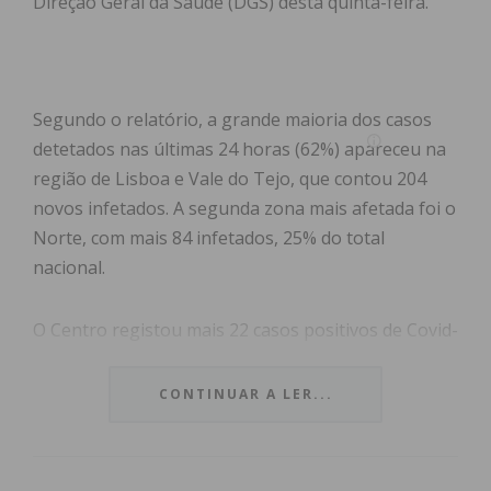
Direção Geral da Saúde (DGS) desta quinta-feira.
Segundo o relatório, a grande maioria dos casos
detetados nas últimas 24 horas (62%) apareceu na
região de Lisboa e Vale do Tejo, que contou 204
novos infetados. A segunda zona mais afetada foi o
Norte, com mais 84 infetados, 25% do total
nacional.
O Centro registou mais 22 casos positivos de Covid-
19, o Algarve oito, o Alentejo seis e a Madeira um.
CONTINUAR A LER...
Existe no país desde o início da pandemia um total
de
53.548
infeções,
39.177
resultantes em
recuperação (73,16%) e
1.770
em óbito (3,30%).