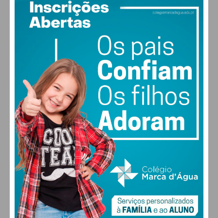
Ferreira
Paredes
368
336
11
*
Penafiel
195
187
3
*