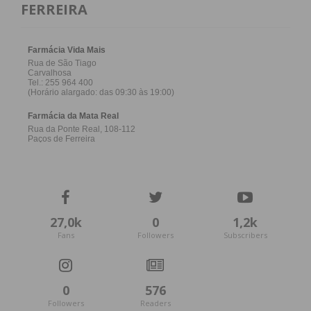
atualizada.
FERREIRA
Eu li e concordo com os
termos e
condições
27,0k
0
1,2k
Fans
Followers
Subscribers
0
576
Followers
Readers