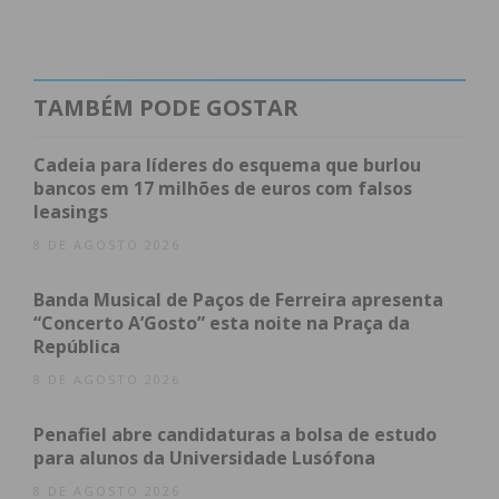
pandemia 194 casos positivos. Desses, 187
resultaram em recuperação (88,9%) e três em óbito
(1,5%). Estão atualmente ativos quatro casos.
TAMBÉM PODE GOSTAR
Já
Castelo de Paiva
conta, de acordo com os dados
Cadeia para líderes do esquema que burlou
divulgados pela autarquia, 27 casos positivos,
bancos em 17 milhões de euros com falsos
sendo que 25 deles recuperaram (92,6%) e dois
leasings
faleceram (7,40%). O concelho não tem qualquer
8 DE AGOSTO 2026
caso ativo.
Banda Musical de Paços de Ferreira apresenta
“Concerto A’Gosto” esta noite na Praça da
Área
Confirmados
Recuperados
Óbitos
Suspeitos
República
Nacional
51.848
37.565
1.740
450.524
8 DE AGOSTO 2026
Penafiel abre candidaturas a bolsa de estudo
para alunos da Universidade Lusófona
Castelo de
27
25
2
*
8 DE AGOSTO 2026