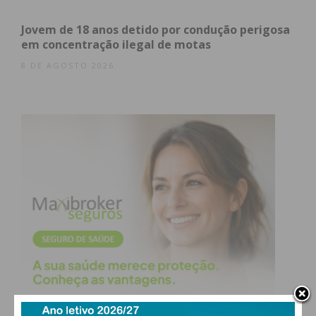
Paiva
Jovem de 18 anos detido por condução perigosa
em concentração ilegal de motas
8 DE AGOSTO 2026
Felgueiras
428
*
*
*
Lousada
356
*
*
*
Paços de
386
*
*
*