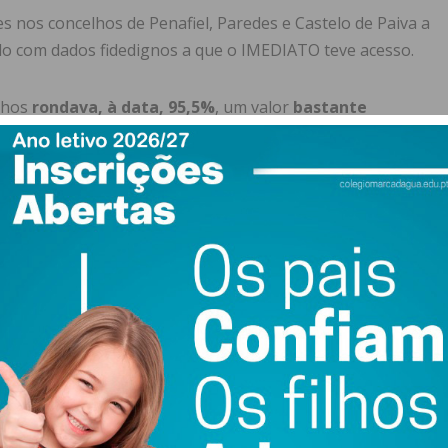
s nos concelhos de Penafiel, Paredes e Castelo de Paiva a
rdo com dados fidedignos a que o IMEDIATO teve acesso.
lhos
rondava, à data, 95,5%
, um valor
bastante
erior a 70%.
 três concelhos faleceram
com Covid-19, colocando
os de metade da média portuguesa, 3,42%.
os em Penafiel, Paredes e Castelo de Paiva.
des
regista 352 infetados desde o início da pandemia, 336
11 óbitos entre paredenses, uma taxa de 3,12%, e estão
da pandemia 194 casos positivos. Desses, 187 resultaram