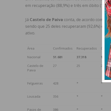
em recuperação (88,9%) e três em óbito (1,5%)
Já
Castelo de Paiva
conta, de acordo com os d
sendo que 25 deles recuperaram (92,6%) e doi
ativo.
Área
Confirmados
Recuperados
Óbitos
Nacional
51.681
37.318
1.739
Castelo de
27
25
2
Paiva
Felgueiras
428
*
*
Lousada
356
*
*
Paços de
386
*
*