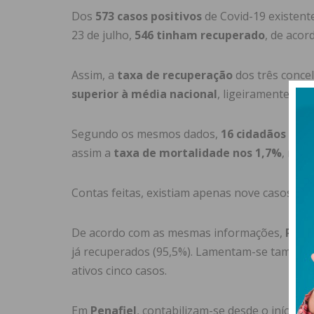
Dos
573 casos positivos
de Covid-19 existente
23 de julho,
546 tinham recuperado
, de aco
Assim, a
taxa de recuperação
dos três conce
superior à média nacional
, ligeiramente sup
Segundo os mesmos dados,
16 cidadãos dos
assim a
taxa de mortalidade nos 1,7%
, men
Contas feitas, existiam apenas nove casos ativ
De acordo com as mesmas informações,
Pare
já recuperados (95,5%). Lamentam-se também 
ativos cinco casos.
Em
Penafiel
, contabilizam-se desde o início 