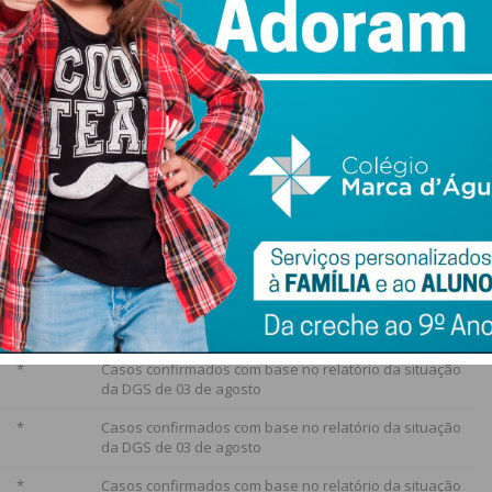
. Estão atualmente ativos quatro casos.
ados divulgados pela autarquia, 27 casos positivos,
s faleceram (7,40%). O concelho não tem qualquer caso
Suspeitos
Fonte
448.517
Relatório da situação da DGS de 04 de agosto de 2020
*
Casos confirmados,
recuperados e óbitos com base em dados da
autarquia (31/07)
*
Casos confirmados com base no relatório da situação
da DGS de 03 de agosto
*
Casos confirmados com base no relatório da situação
da DGS de 03 de agosto
*
Casos confirmados com base no relatório da situação