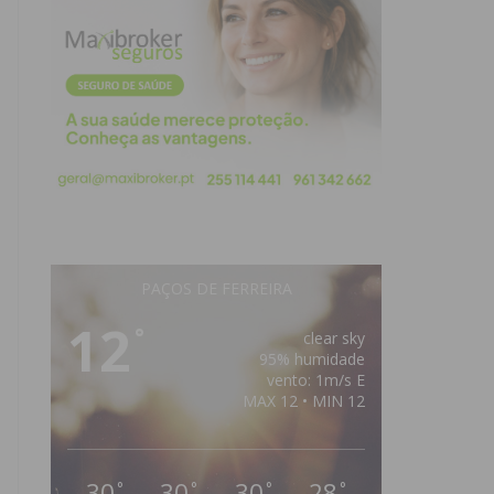
PAÇOS DE FERREIRA
12
°
clear sky
95% humidade
vento: 1m/s E
MAX 12 • MIN 12
30
30
30
28
°
°
°
°