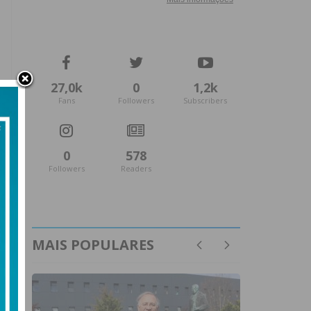
27,0k
0
1,2k
Fans
Followers
Subscribers
0
578
Followers
Readers
MAIS POPULARES