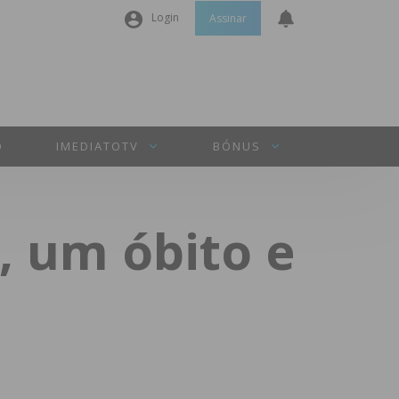
Login
Assinar
Nome de utilizador ou email
*
Senha
*
O
IMEDIATOTV
BÓNUS
Manter sessão
, um óbito e
INICIAR SESSÃO
Perdeu a sua senha?