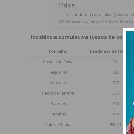
Índice
Incidência cumulativa (casos de
Subscreva a newsletter do Imedia
Incidência cumulativa (casos de covid-
Concelho
Incidência de 15/07 a 2
Castelo de Paiva
261
Felgueiras
682
Lousada
827
Paços de Ferreira
536
Paredes
550
Penafiel
448
Vale do Sousa
550,67