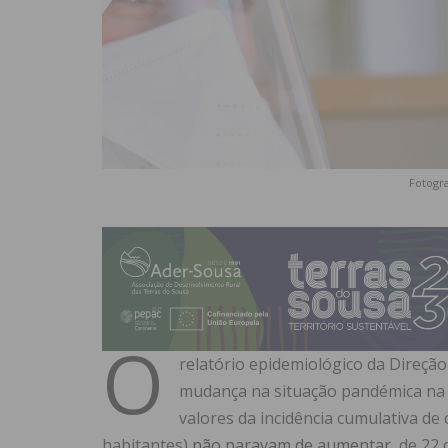
Fotogra
O
relatório epidemiológico da Direção 
mudança na situação pandémica na 
valores da incidência cumulativa de 
habitantes)
não paravam de aumentar
, de 22