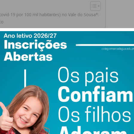
 covid-19 por 100 mil habitantes) no Vale do Sousa*:
to
19 por 100 mil habitantes) no Vale do Sousa*:
8/07
Incidência de 22/07 a 04/08
Diferença (%)
209
-19,92%
463
-32,11%
593
-28,30%
318
-41,05%
435
-20,91%
428
-4,46%
407,67
-25,97%