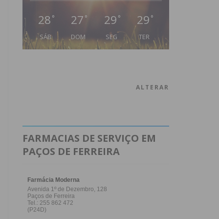
28
27
29
29
°
°
°
°
SÁB
DOM
SEG
TER
ALTERAR
FARMACIAS DE SERVIÇO EM
PAÇOS DE FERREIRA