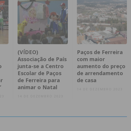
(VÍDEO)
Paços de Ferreira
Associação de País
com maior
o
junta-se a Centro
aumento do preço
Escolar de Paços
de arrendamento
r
de Ferreira para
de casa
”
animar o Natal
14 DE DEZEMBRO 2023
23
14 DE DEZEMBRO 2023