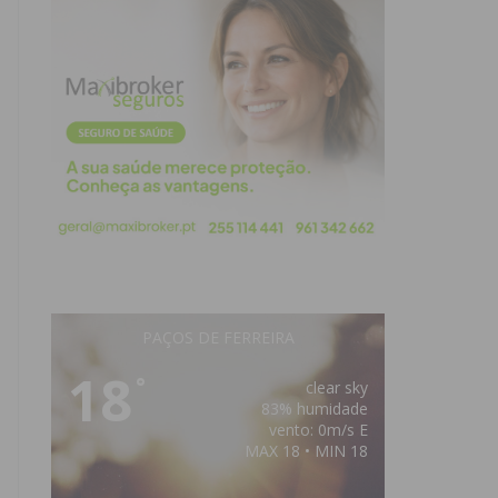
PAÇOS DE FERREIRA
18
°
clear sky
83% humidade
vento: 0m/s E
MAX 18 • MIN 18