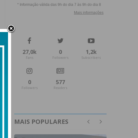
27,0k
0
1,2k
Fans
Followers
Subscribers
0
577
Followers
Readers
MAIS POPULARES