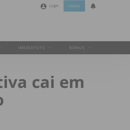
Login
Assinar
Nome de utilizador ou email
*
Senha
*
O
IMEDIATOTV
BÓNUS
Manter sessão
tiva cai em
INICIAR SESSÃO
o
Perdeu a sua senha?