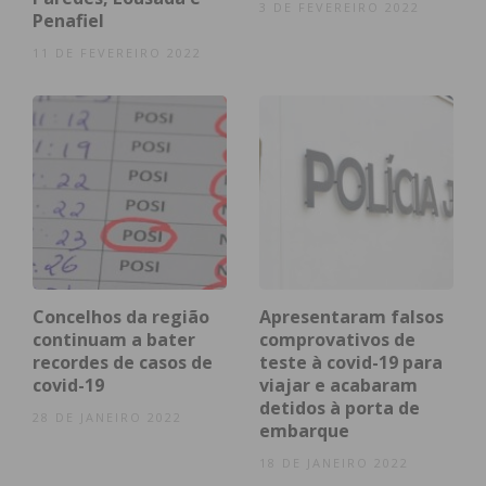
3 DE FEVEREIRO 2022
Penafiel
Nacional
27.406
2.499
1.126
272.443
11 DE FEVEREIRO 2022
Castelo de
16
9
1
*
Paiva
Concelhos da região
Apresentaram falsos
Felgueiras
374
*
1
*
continuam a bater
comprovativos de
recordes de casos de
teste à covid-19 para
covid-19
viajar e acabaram
detidos à porta de
28 DE JANEIRO 2022
embarque
18 DE JANEIRO 2022