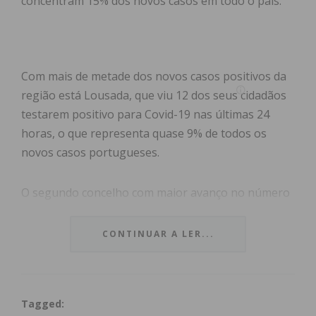
concentram 15% dos novos casos em todo o país.
Com mais de metade dos novos casos positivos da
região está Lousada, que viu 12 dos seus cidadãos
testarem positivo para Covid-19 nas últimas 24
horas, o que representa quase 9% de todos os
novos casos portugueses.
O segundo concelho com maior avanço no número
de infetados foi Felgueiras, com quatro novos
casos, chegando no total aos 374. Já em Paredes
CONTINUAR A LER...
foram descobertos mais três casos positivos,
enquanto em Penafiel e Castelo de Paiva se
registou um novo infetado em cada.
Tagged: