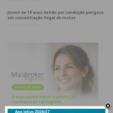
Jovem de 18 anos detido por condução perigosa
em concentração ilegal de motas
Paredes
320
3
4
*
8 DE AGOSTO 2026
Penafiel
153
*
*
*
* Sem
?
?
?
?
informação