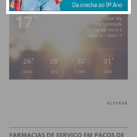
PAÇOS DE FERREIRA
17
°
clear sky
93% humidade
vento: 0m/s E
MAX 19 • MIN 17
26
28
30
31
°
°
°
°
DOM
SEG
TER
QUA
ALTERAR
FARMACIAS DE SERVIÇO EM PAÇOS DE