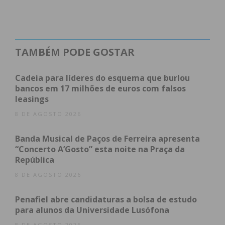
Lousada
252
2
2
*
TAMBÉM PODE GOSTAR
Cadeia para líderes do esquema que burlou
bancos em 17 milhões de euros com falsos
leasings
8 DE AGOSTO 2026
Banda Musical de Paços de Ferreira apresenta
“Concerto A’Gosto” esta noite na Praça da
Paços de
285
*
5
*
República
Ferreira
8 DE AGOSTO 2026
Penafiel abre candidaturas a bolsa de estudo
para alunos da Universidade Lusófona
8 DE AGOSTO 2026