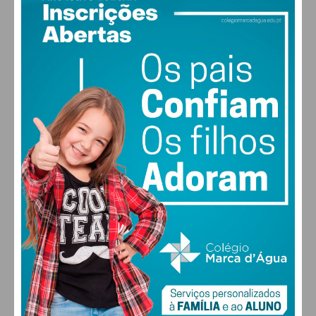
Subscreva a newsletter do
Imediato
Assine nossa newsletter por e-mail e
obtenha de forma regular a informação
atualizada.
Eu li e concordo com os
termos e
condições