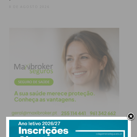
8 DE AGOSTO 2026
Lousada
167
2
2
*
Paços de
250
*
5
*
Ferreira