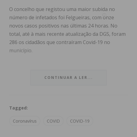
O concelho que registou uma maior subida no
número de infetados foi Felgueiras, com onze
novos casos positivos nas últimas 24 horas. No
total, até à mais recente atualização da DGS, foram
286 os cidadãos que contraíram Covid-19 no
município.
Lousada também assistiu a cinco novos casos de
infeção, passando a ter 167, assim como Penafiel,
CONTINUAR A LER...
que registou um novo infetado, tendo agora 135.
Já Paredes contrariou a onda dos restantes
Tagged:
concelhos e não contabilizou novos casos de
infeção, mantendo-se os 251 anunciados na sexta-
Coronavírus
COVID
COVID-19
feira. De acordo com dados da autarquia, o
município conta também com três recuperados e