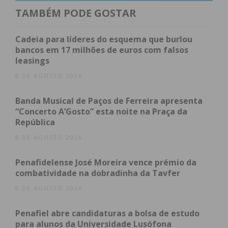
Área
Confirmados
Recuperados
Óbitos
Suspeitos
TAMBÉM PODE GOSTAR
Nacional
23.392
1.277
880
231.737
Cadeia para líderes do esquema que burlou
bancos em 17 milhões de euros com falsos
leasings
Castelo de
11
*
*
*
8 DE AGOSTO 2026
Paiva
Banda Musical de Paços de Ferreira apresenta
“Concerto A’Gosto” esta noite na Praça da
República
Felgueiras
286
*
1
*
8 DE AGOSTO 2026
Penafidelense José Moreira vence prémio da
combatividade na dobradinha da Tavfer
8 DE AGOSTO 2026
Penafiel abre candidaturas a bolsa de estudo
para alunos da Universidade Lusófona