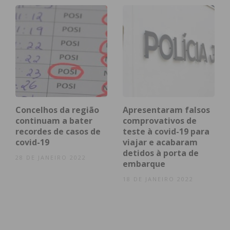
apenas dez.
Na região, o novo coronavírus já fez 12 vítimas
mortais. Cinco óbitos registaram-se em Paços de
Ferreira, quatro em Paredes, dois em Lousada e um
em Paredes.
No panorama nacional, foram anunciados 595
Concelhos da região
Apresentaram falsos
continuam a bater
comprovativos de
novos casos de infeção, sendo atualmente 23.392
recordes de casos de
teste à covid-19 para
os casos positivos. Também foram registados mais
covid-19
viajar e acabaram
26 óbitos devido à pandemia, registando-se assim
detidos à porta de
28 DE JANEIRO 2022
880 falecimentos.
embarque
18 DE JANEIRO 2022
Registaram-se também 1.277 recuperados, estando
sinalizadas 231.737 pessoas como suspeitas.