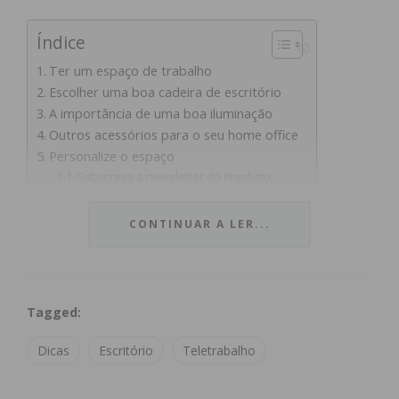
Índice
Ter um espaço de trabalho
Escolher uma boa cadeira de escritório
A importância de uma boa iluminação
Outros acessórios para o seu home office
Personalize o espaço
Subscreva a newsletter do Imediato
Ter um espaço de
CONTINUAR A LER...
trabalho
Tagged:
Quando falamos de espaço de trabalho, falamos de
ter um canto definido onde trabalhar, com uma
Dicas
Escritório
Teletrabalho
mesa. Obviamente que ter uma divisão é o sonho
de muitos, mas caso isso não seja possível, procure