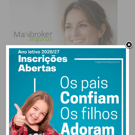
Para ter um escritório em casa, uma mesa e uma
cadeira são essenciais. Contudo, existem
outros
acessórios que podem ajudar a melhorar a sua
vida laboral.
Eis ficam alguns exemplos:
Monitor
Apoio para os pés
Teclado portátil
Rato ergonómico
Organizador de secretária e/ou gaveta
Personalize o espaço
PAÇOS DE FERREIRA
17
Sítios bonitos inspiram-nos, certo?
°
clear sky
84% humidade