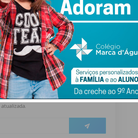
r os joelhos e manter o peso equilibrado nos dois lados do
as para a frente;
o para aliar a sua saúde física à mental. Bastam 30 a 40
a condição física e equilibrar a saúde, evitando o
ewsletter do Imediato
ail e obtenha de forma regular a informação
atualizada.