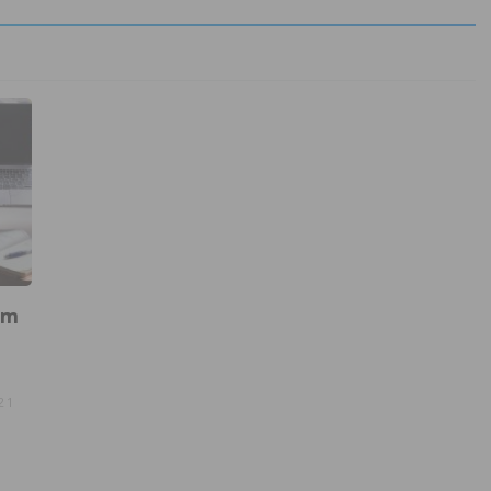
um
21