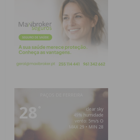
PAÇOS DE FERREIRA
28
°
clear sky
49% humidade
vento: 5m/s O
MAX 29 • MIN 28