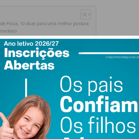
ade Física, 10 dicas para uma melhor postura:
Imediato
0 dicas para uma melhor postura:
uma melhor postura, no Dia Mundial da Atividade Física:
 encostada às costas da cadeira, com os pés pousados no
0° e a cabeça virada para a frente, alinhada com o tronco;
nte muito tempo, procure fazer intervalos curtos e
os musculares;
larmente, especialmente depois de muitas horas sentado;
cnica adequada, no sentido de evitar compensações
esão músculo-esquelética;
os, colocar-se com os pés separados ao nível dos ombros