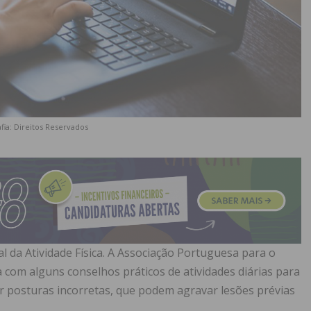
fia: Direitos Reservados
al da Atividade Física. A Associação Portuguesa para o
a com alguns conselhos práticos de atividades diárias para
r posturas incorretas, que podem agravar lesões prévias