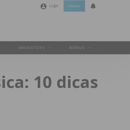
Login
Assinar
Nome de utilizador ou email
*
Senha
*
O
IMEDIATOTV
BÓNUS
Manter sessão
ica: 10 dicas
INICIAR SESSÃO
Perdeu a sua senha?