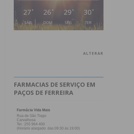
27
26
29
30
°
°
°
°
SÁB
DOM
SEG
TER
ALTERAR
FARMACIAS DE SERVIÇO EM
PAÇOS DE FERREIRA