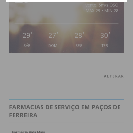
vento: 5m/s OSO
MAX 29 • MIN 28
29
27
28
30
°
°
°
°
SÁB
DOM
SEG
TER
ALTERAR
FARMACIAS DE SERVIÇO EM PAÇOS DE
FERREIRA