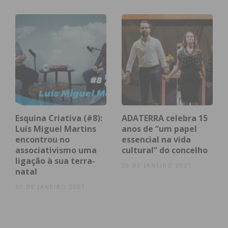
Eu li e concordo com os
termos e
condições
Esquina Criativa (#8):
ADATERRA celebra 15
Luís Miguel Martins
anos de “um papel
encontrou no
essencial na vida
associativismo uma
cultural” do concelho
ligação à sua terra-
20 DE JANEIRO 2021
natal
30 DE JANEIRO 2021