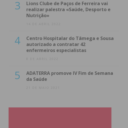
3
Lions Clube de Paços de Ferreira vai
realizar palestra «Saúde, Desporto e
Nutrição»
14 DE ABRIL 2022
4
Centro Hospitalar do Tâmega e Sousa
autorizado a contratar 42
enfermeiros especialistas
8 DE ABRIL 2022
5
ADATERRA promove IV Fim de Semana
da Saúde
21 DE MAIO 2021