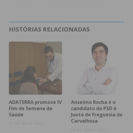
HISTÓRIAS RELACIONADAS
Subscreva a newsletter do
Imediato
Assine nossa newsletter por e-mail e
ADATERRA promove IV
Anselmo Rocha é o
obtenha de forma regular a informação
Fim de Semana da
candidato do PSD à
atualizada.
Saúde
Junta de Freguesia de
Carvalhosa
21 DE MAIO 2021
24 DE ABRIL 2021