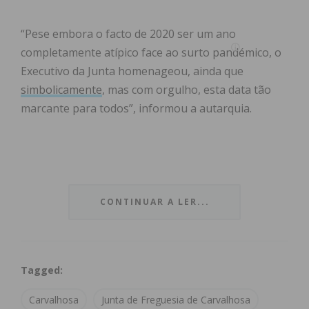
“Pese embora o facto de 2020 ser um ano
completamente atípico face ao surto pandémico, o
Executivo da Junta homenageou, ainda que
simbolicamente
, mas com orgulho, esta data tão
marcante para todos”, informou a autarquia.
Foram
ainda homenageados todos os
carvalhosenses
, “em particular todos os que
CONTINUAR A LER...
abnegada e estoicamente contribuíram para que
Carvalhosa, hoje, ostente o estatuto de Vila”.
Tagged:
VIEW AS LIST
SLIDESHOW
Carvalhosa
Junta de Freguesia de Carvalhosa