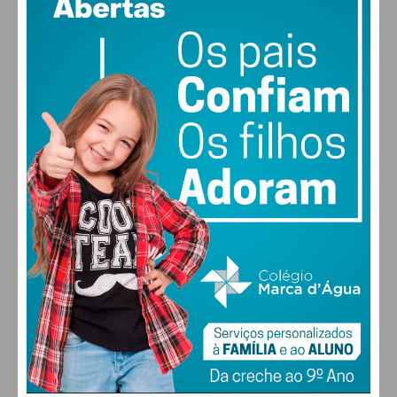
PAÇOS DE FERREIRA
29
°
clear sky
52% humidade