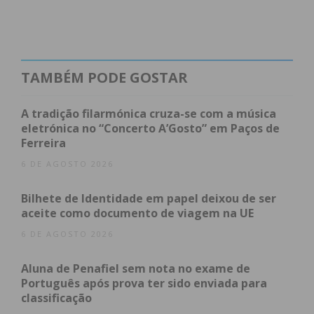
Eu li e concordo com os
termos e
condições
TAMBÉM PODE GOSTAR
A tradição filarmónica cruza-se com a música
eletrónica no “Concerto A’Gosto” em Paços de
Ferreira
6 DE AGOSTO 2026
Bilhete de Identidade em papel deixou de ser
aceite como documento de viagem na UE
6 DE AGOSTO 2026
Aluna de Penafiel sem nota no exame de
Português após prova ter sido enviada para
classificação