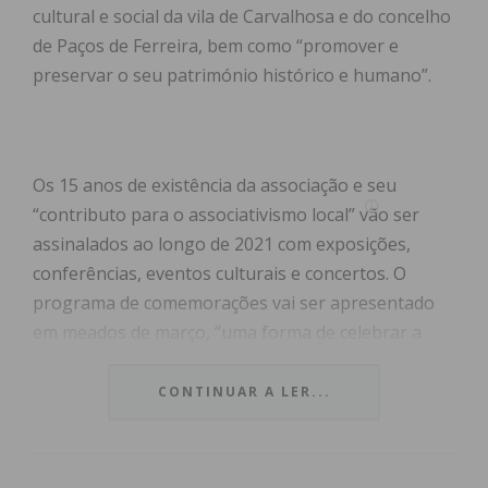
cultural e social da vila de Carvalhosa e do concelho
de Paços de Ferreira, bem como “promover e
preservar o seu património histórico e humano”.
Os 15 anos de existência da associação e seu
“contributo para o associativismo local” vão ser
assinalados ao longo de 2021 com exposições,
conferências, eventos culturais e concertos. O
programa de comemorações vai ser apresentado
em meados de março, “uma forma de celebrar a
data de tomada de posse dos primeiros órgãos
sociais da associação”.
CONTINUAR A LER...
“A ADATERRA tem tido um papel essencial na vida
cultural do concelho, em especial através do “Grupo