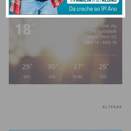
PAÇOS DE FERREIRA
18
°
clear sky
77% humidade
vento: 1m/s SO
MAX 18 • MIN 18
29
30
27
29
°
°
°
°
SEX
SÁB
DOM
SEG
ALTERAR