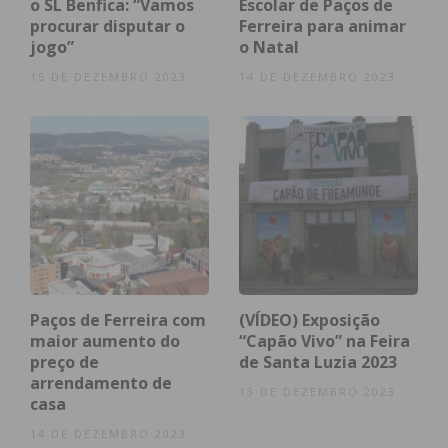
o SL Benfica: “Vamos
Escolar de Paços de
especialistas de diversas áreas da saúde, e rastreio
procurar disputar o
Ferreira para animar
jogo”
o Natal
gratuito a doenças cardiovasculares e avaliação
nutricional, atividades que contribuem para a
15 DE DEZEMBRO 2023
14 DE DEZEMBRO 2023
“promoção da literacia em saúde da população”.
Subscreva a newsletter do
Imediato
Assine nossa newsletter por e-mail e
obtenha de forma regular a informação
Paços de Ferreira com
(VÍDEO) Exposição
atualizada.
maior aumento do
“Capão Vivo” na Feira
preço de
de Santa Luzia 2023
arrendamento de
13 DE DEZEMBRO 2023
casa
14 DE DEZEMBRO 2023