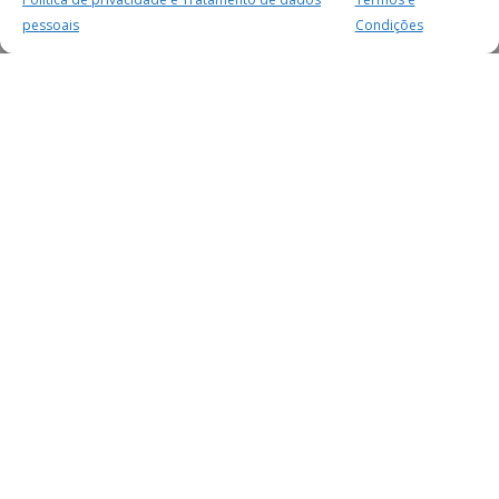
pessoais
Condições
MAIS PARA SI
FACEBOOK
TWITTER
YOUTUBE
INSTAGRAM
READERS
SERVIÇOS
SOBRE NÓS