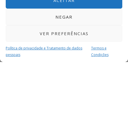
ACEITAR
NEGAR
VER PREFERÊNCIAS
Política de privacidade e Tratamento de dados
Termos e
pessoais
Condições
MAIS PARA SI
FACEBOOK
TWITTER
YOUTUBE
INSTAGRAM
READERS