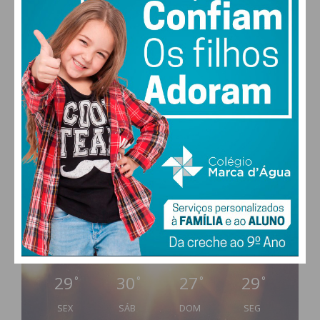
PAÇOS DE FERREIRA
17
°
clear sky
77% humidade
vento: 1m/s S
MAX 17 • MIN 17
29
30
27
29
°
°
°
°
SEX
SÁB
DOM
SEG