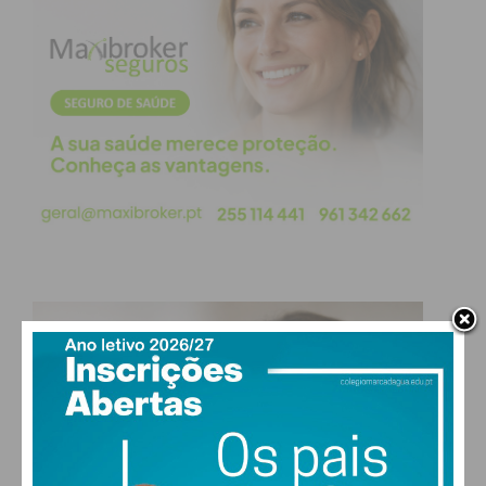
Imediato
Assine nossa newsletter por e-mail e
obtenha de forma regular a informação
atualizada.
Eu li e concordo com os
termos e
condições