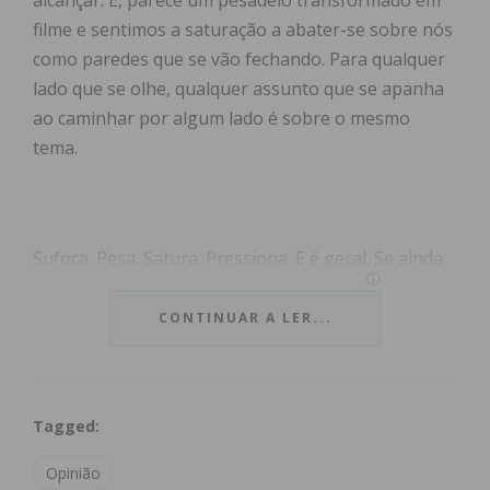
alcançar. É, parece um pesadelo transformado em
filme e sentimos a saturação a abater-se sobre nós
como paredes que se vão fechando. Para qualquer
lado que se olhe, qualquer assunto que se apanha
ao caminhar por algum lado é sobre o mesmo
tema.
Sufoca. Pesa. Satura. Pressiona. E é geral. Se ainda
pudéssemos encontrar uma alma em melhor
estado, em diferente situação… Alguém nos acuda,
CONTINUAR A LER...
mas os médicos, esses, estão sobrelotados ou
parece quase estoicismo tentar ter uma consulta
presencial para desabafar o inferno, que, possa ele
Tagged:
não ser assim tão luciferiano, com o tempo, aí com
o tempo, com o tempo elas não matam, mas moem.
Opinião