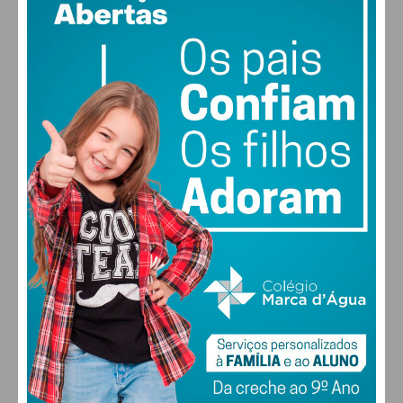
17
89% humidade
vento: 1m/s E
MAX 17 • MIN 17
29
31
32
31
°
°
°
°
SEG
TER
QUA
QUI
ALTERAR
FARMACIAS DE SERVIÇO EM PAÇOS DE
FERREIRA