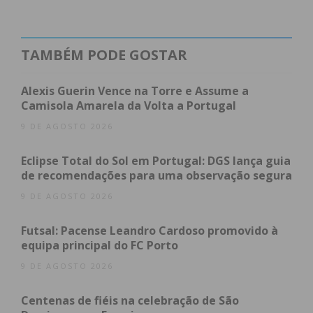
O
baloiço
foi inaugurado no sábado, na presença
do presidente da Junta de Freguesia, Nuno Serra, e
do principal patrocinador da obra, António Ferreira,
TAMBÉM PODE GOSTAR
da empresa Miguel Ferreira, Indústria de
Mobiliário. A Junta agradeceu ainda os apoios da SF
Alexis Guerin Vence na Torre e Assume a
Polimentos, Auto D. Santos, Marília Neves Florista e
Camisola Amarela da Volta a Portugal
J. Campelo para a concretização do projeto.
9 DE AGOSTO 2026
Eclipse Total do Sol em Portugal: DGS lança guia
de recomendações para uma observação segura
Subscreva a newsletter do
9 DE AGOSTO 2026
Imediato
Futsal: Pacense Leandro Cardoso promovido à
equipa principal do FC Porto
Assine nossa newsletter por e-mail e
obtenha de forma regular a informação
9 DE AGOSTO 2026
atualizada.
Centenas de fiéis na celebração de São