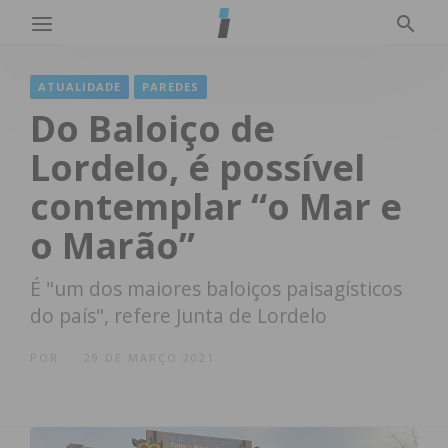
ATUALIDADE
PAREDES
Do Baloiço de
Lordelo, é possível
contemplar “o Mar e
o Marão”
É "um dos maiores baloiços paisagísticos
do país", refere Junta de Lordelo
POR
29 DE MARÇO 2021