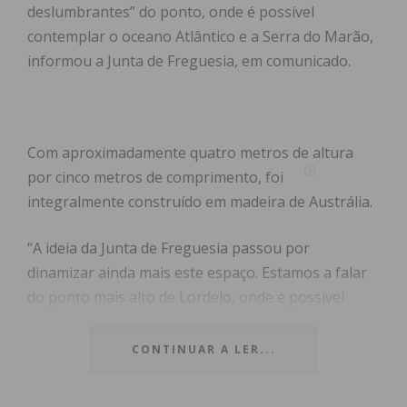
deslumbrantes” do ponto, onde é possível
contemplar o oceano Atlântico e a Serra do Marão,
informou a Junta de Freguesia, em comunicado.
Com aproximadamente quatro metros de altura
por cinco metros de comprimento, foi
integralmente construído em madeira de Austrália.
“A ideia da Junta de Freguesia passou por
dinamizar ainda mais este espaço. Estamos a falar
do ponto mais alto de Lordelo, onde é possível
apreciar lindas paisagens”, referiu o presidente da
Junta de Freguesia de Lordelo,
Nuno Serra
, citado
CONTINUAR A LER...
na nota.