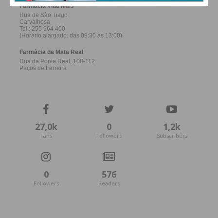
27,0k
0
1,2k
Fans
Followers
Subscribers
0
576
Followers
Readers