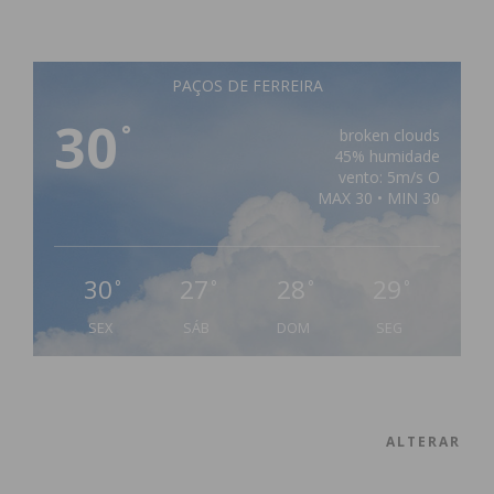
PAÇOS DE FERREIRA
30
°
broken clouds
45% humidade
vento: 5m/s O
MAX 30 • MIN 30
30
27
28
29
°
°
°
°
SEX
SÁB
DOM
SEG
ALTERAR