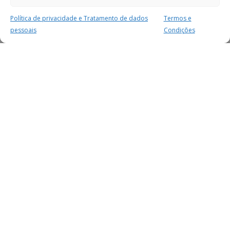
Política de privacidade e Tratamento de dados
Termos e
pessoais
Condições
MAIS PARA SI
FACEBOOK
TWITTER
YOUTUBE
INSTAGRAM
READERS
SERVIÇOS
SOBRE NÓS