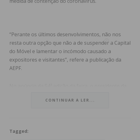
medida de contenção do coronavírus.
“Perante os últimos desenvolvimentos, não nos
resta outra opção que não a de suspender a Capital
do Móvel e lamentar o incómodo causado a
expositores e visitantes”, refere a publicação da
AEPF.
No anúncio da 54ª edição da feira, o presidente da
associação empresarial, Rui Carneiro, referiu ao
CONTINUAR A LER...
IMEDIATO que se esperava aproximadamente o
mesmo número de visitantes que no ano passado,
quando a feira foi realizada na Alfândega do Porto:
50 mil pessoas.
Tagged: