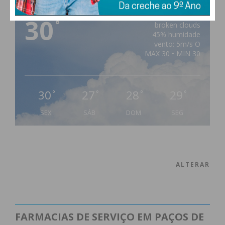
PAÇOS DE FERREIRA
30
°
broken clouds
45% humidade
vento: 5m/s O
MAX 30 • MIN 30
30
27
28
29
°
°
°
°
SEX
SÁB
DOM
SEG
ALTERAR
FARMACIAS DE SERVIÇO EM PAÇOS DE