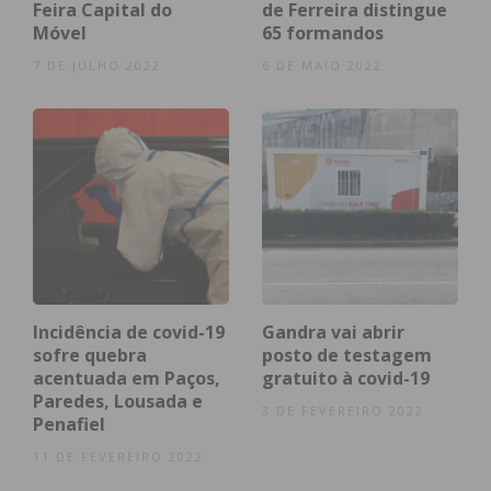
Feira Capital do
de Ferreira distingue
Imediato
Móvel
65 formandos
7 DE JULHO 2022
6 DE MAIO 2022
Assine nossa newsletter por e-mail e
obtenha de forma regular a informação
atualizada.
Eu li e concordo com os
termos e
condições
Incidência de covid-19
Gandra vai abrir
sofre quebra
posto de testagem
acentuada em Paços,
gratuito à covid-19
Paredes, Lousada e
3 DE FEVEREIRO 2022
Penafiel
11 DE FEVEREIRO 2022