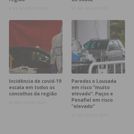
Por outro lado, as exportações para os Estados
6 DE AGOSTO 2021
30 DE JULHO 2021
Unidos e Suécia aumentaram significativamente
(41,5% e 25,9%), “ainda não refletindo a crise
provocada pela pandemia”.
Subscreva a newsletter do
Imediato
Assine nossa newsletter por e-mail e
Incidência de covid-19
Paredes e Lousada
escala em todos os
em risco “muito
obtenha de forma regular a informação
concelhos da região
elevado”. Paços e
atualizada.
Penafiel em risco
23 DE JULHO 2021
“elevado”
22 DE JULHO 2021