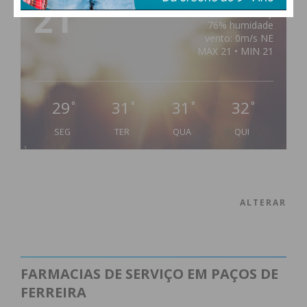
21
°
clear sky
76% humidade
vento: 0m/s NE
MAX 21 • MIN 21
29
31
31
32
°
°
°
°
SEG
TER
QUA
QUI
ALTERAR
FARMACIAS DE SERVIÇO EM PAÇOS DE
FERREIRA