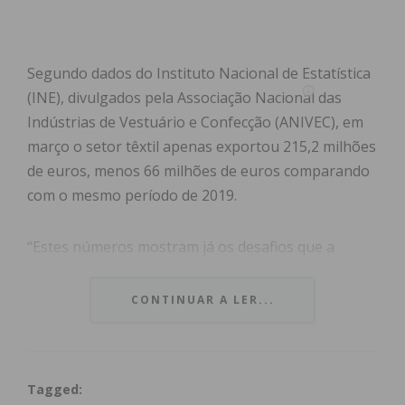
Segundo dados do Instituto Nacional de Estatística
(INE), divulgados pela Associação Nacional das
Indústrias de Vestuário e Confecção (ANIVEC), em
março o setor têxtil apenas exportou 215,2 milhões
de euros, menos 66 milhões de euros comparando
com o mesmo período de 2019.
“Estes números mostram já os desafios que a
indústria de vestuário e os seus empresários terão
de enfrentar e as quedas irão repetir-se nos
CONTINUAR A LER...
próximos meses», defendeu César Araújo,
presidente da ANIVEC, citado em comunicado.
Tagged:
Para o representante das empresas do setor, são