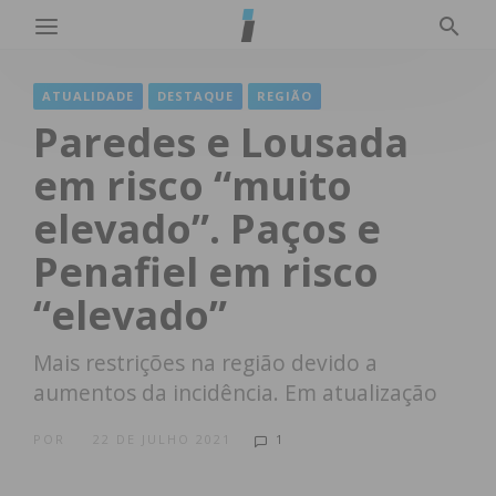
ATUALIDADE
DESTAQUE
REGIÃO
Paredes e Lousada
em risco “muito
elevado”. Paços e
Penafiel em risco
“elevado”
Mais restrições na região devido a
aumentos da incidência. Em atualização
POR
22 DE JULHO 2021
1