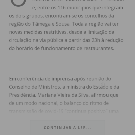
e, entre os 116 municípios que integram
os dois grupos, encontram-se os concelhos da
região do Tâmega e Sousa. Toda a região vai ter
novas medidas restritivas, desde a limitação da
circulação na via pública a partir das 23h à redução
do horário de funcionamento de restaurantes.
Em conferência de imprensa após reunião do
Conselho de Ministros, a ministra do Estado e da
Presidência, Mariana Vieira da Silva, afirmou que,
de um modo nacional, o balanço do ritmo de
transmissão de covid-19 “continua positivo” uma
vez que “é menor do que foi nas últimas semanas”
e, no gráfico usado para medir a situação
CONTINUAR A LER...