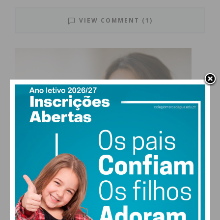
(risco “elevado”)
VIEW COMMENT (1)
Limitação da circulação na via pública a partir
das 23h00.
Restaurantes podem funcionar até às 22h30.
Às sextas-feiras a partir das 19h00 e aos
sábados, domingos e feriados durante todo o
dia, o acesso a restaurantes para serviço de
refeições no interior está permitido apenas
aos portadores de certificado digital ou teste
negativo. A limitação do número do número
de pessoas por mesa mantém-se: máximo de
6 pessoas por mesa no interior e de 10
pessoas por mesa na esplanada;
Exigência de certificado digital ou teste
negativo para o acesso a estabelecimentos
turísticos e de alojamento local;