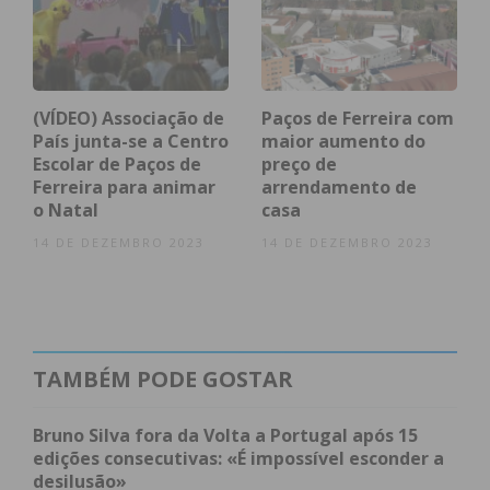
Às sextas-feiras a partir das 19h00 e aos
sábados, domingos e feriados durante todo o
dia, o acesso a restaurantes para serviço de
refeições no interior está permitido apenas
(VÍDEO) Associação de
Paços de Ferreira com
aos portadores de certificado digital ou teste
País junta-se a Centro
maior aumento do
negativo. A limitação do número do número
Escolar de Paços de
preço de
Ferreira para animar
arrendamento de
de pessoas por mesa mantém-se: máximo de
o Natal
casa
4 pessoas por mesa no interior e de 6
14 DE DEZEMBRO 2023
14 DE DEZEMBRO 2023
pessoas por mesa na esplanada;
Exigência de certificado digital ou teste
negativo para o acesso a estabelecimentos
turísticos e de alojamento local;
Teletrabalho obrigatório quando as
TAMBÉM PODE GOSTAR
atividades o permitam;
Espetáculos culturais até às 22h30;
Bruno Silva fora da Volta a Portugal após 15
Casamentos e batizados com 25 % da lotação;
edições consecutivas: «É impossível esconder a
desilusão»
Comércio a retalho alimentar até às 21h00