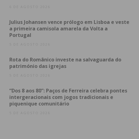
durante a semana e até às 19h00 ao fim de
6 DE AGOSTO 2026
semana e feriados;
Julius Johansen vence prólogo em Lisboa e veste
Comércio a retalho não alimentar e prestação
a primeira camisola amarela da Volta a
de serviços até às 21h00 durante a semana e
Portugal
até às 15h30 ao fim de semana e feriados;
5 DE AGOSTO 2026
Permissão de prática de modalidades
desportivas de médio risco, sem público;
Rota do Românico investe na salvaguarda do
Permissão de prática de atividade física ao ar
património das igrejas
livre até seis pessoas e ginásios sem aulas de
5 DE AGOSTO 2026
grupo;
“Dos 8 aos 80”: Paços de Ferreira celebra pontes
Eventos em exterior com diminuição de
intergeracionais com jogos tradicionais e
lotação, a definir pela DGS;
piquenique comunitário
Lojas de Cidadão com atendimento presencial
5 DE AGOSTO 2026
por marcação.
Novas medidas para Paços de Ferreira,
Penafiel, Castelo de Paiva e Felgueiras