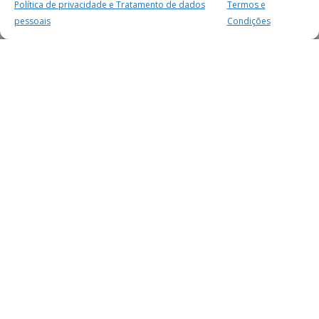
Política de privacidade e Tratamento de dados
Termos e
pessoais
Condições
MAIS PARA SI
FACEBOOK
TWITTER
YOUTUBE
INSTAGRAM
READERS
SERVIÇOS
SOBRE NÓS