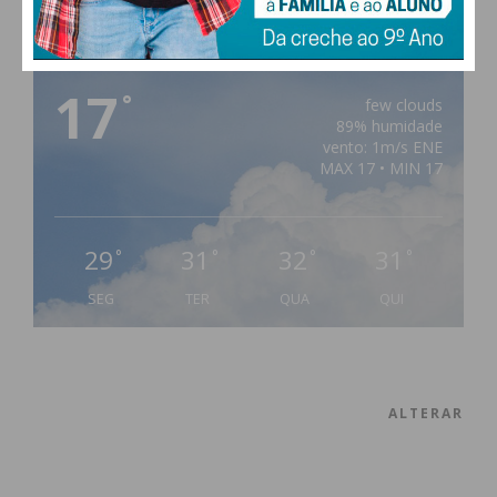
PAÇOS DE FERREIRA
17
°
few clouds
89% humidade
vento: 1m/s ENE
MAX 17 • MIN 17
29
31
32
31
°
°
°
°
SEG
TER
QUA
QUI
ALTERAR