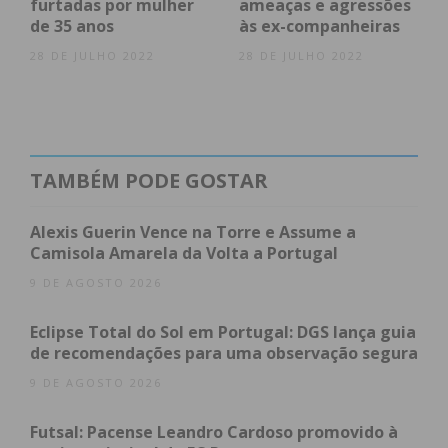
Assine nossa newsletter por e-mail e
furtadas por mulher
ameaças e agressões
de 35 anos
às ex-companheiras
obtenha de forma regular a informação
atualizada.
28 DE JULHO 2022
28 DE JULHO 2022
TAMBÉM PODE GOSTAR
Eu li e concordo com os
termos e
condições
Alexis Guerin Vence na Torre e Assume a
Camisola Amarela da Volta a Portugal
9 DE AGOSTO 2026
Eclipse Total do Sol em Portugal: DGS lança guia
de recomendações para uma observação segura
9 DE AGOSTO 2026
Futsal: Pacense Leandro Cardoso promovido à