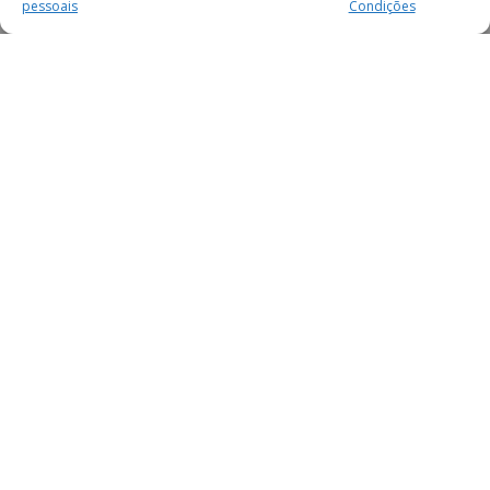
pessoais
Condições
MAIS PARA SI
FACEBOOK
TWITTER
YOUTUBE
INSTAGRAM
READERS
SERVIÇOS
SOBRE NÓS
SECÇÕES