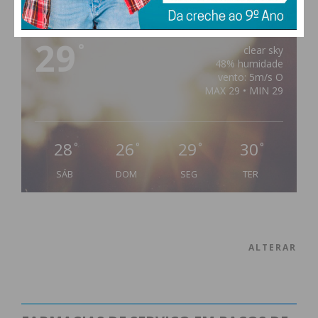
PAÇOS DE FERREIRA
29
°
clear sky
48% humidade
vento: 5m/s O
MAX 29 • MIN 29
28
26
29
30
°
°
°
°
SÁB
DOM
SEG
TER
ALTERAR