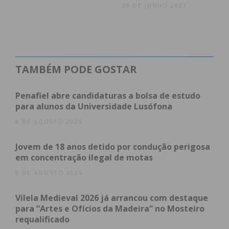
20 DE JUNHO 2021
das empresas e tomadas medidas urgentes que
lhes permitam crescer de forma sólida e
estruturada, pois só assim será possível levar a
cabo a missão de “Recuperar Portugal”. Caso
contrário, as empresas não terão capacidade de
TAMBÉM PODE GOSTAR
resposta e as falências serão inevitáveis,
provocando prejuízos socioeconómicos
Penafiel abre candidaturas a bolsa de estudo
para alunos da Universidade Lusófona
irreparáveis para o nosso país”, prevê a
AEPF
.
8 DE AGOSTO 2026
Jovem de 18 anos detido por condução perigosa
Subscreva a newsletter do
em concentração ilegal de motas
Imediato
8 DE AGOSTO 2026
Vilela Medieval 2026 já arrancou com destaque
Assine nossa newsletter por e-mail e
para “Artes e Ofícios da Madeira” no Mosteiro
obtenha de forma regular a informação
requalificado
atualizada.