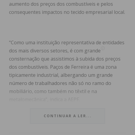
aumento dos preços dos combustíveis e pelos
consequentes impactos no tecido empresarial local.
“Como uma instituição representativa de entidades
dos mais diversos setores, é com grande
consternação que assistimos à subida dos preços
dos combustíveis. Paços de Ferreira é uma zona
tipicamente industrial, albergando um grande
número de trabalhadores não só no ramo do
mobiliário, como também no têxtil e na
metalomecânica”, indica a AEPF.
Sublinhando que a indústria “é um dos setores com
CONTINUAR A LER...
maiores consumos de energia e de combustíveis,
bem como com maior dependência dos mesmos”, a