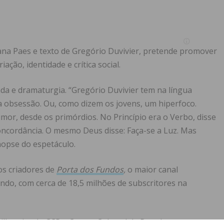
ana Paes e texto de Gregório Duvivier, pretende promover
ção, identidade e crítica social.
da e dramaturgia. “Gregório Duvivier tem na língua
obsessão. Ou, como dizem os jovens, um hiperfoco.
umor, desde os primórdios. No Princípio era o Verbo, disse
oncordância. O mesmo Deus disse: Faça-se a Luz. Mas
nopse do espetáculo.
dos criadores de
Porta dos Fundos
,
o maior canal
ndo, com cerca de 18,5 milhões de subscritores na
bilheteira do CCP – Centro Cultural de Paredes e na