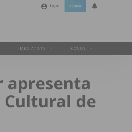
Login
Assinar
Nome de utilizador ou email
*
Senha
*
O
IMEDIATOTV
BÓNUS
Manter sessão
r apresenta
INICIAR SESSÃO
 Cultural de
Perdeu a sua senha?