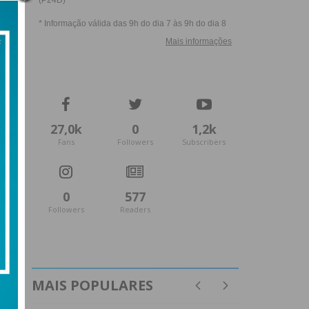
27,0k
0
1,2k
Fans
Followers
Subscribers
0
577
Followers
Readers
MAIS POPULARES