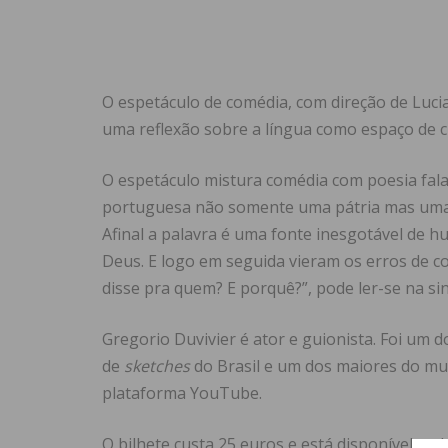
O espetáculo de comédia, com direção de Luci
uma reflexão sobre a língua como espaço de cria
O espetáculo mistura comédia com poesia fala
portuguesa não somente uma pátria mas uma 
Afinal a palavra é uma fonte inesgotável de h
Deus. E logo em seguida vieram os erros de c
disse pra quem? E porquê?”, pode ler-se na si
Gregorio Duvivier é ator e guionista. Foi um 
de
sketches
do Brasil e um dos maiores do mu
plataforma YouTube.
O bilhete custa 25 euros e está disponível na 