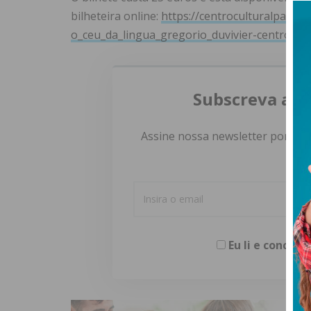
bilheteira online:
https://centroculturalpared
o_ceu_da_lingua_gregorio_duvivier-centro_cul
Subscreva a n
Assine nossa newsletter por e-m
Eu li e concor