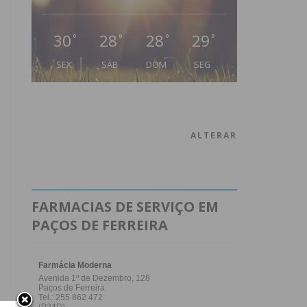
30
28
28
29
°
°
°
°
SEX
SÁB
DOM
SEG
ALTERAR
FARMACIAS DE SERVIÇO EM
PAÇOS DE FERREIRA