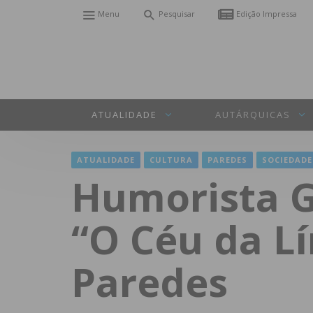
Menu
Pesquisar
Edição Impressa
ATUALIDADE
AUTÁRQUICAS
ATUALIDADE
CULTURA
PAREDES
SOCIEDADE
Humorista G
“O Céu da Lí
Paredes