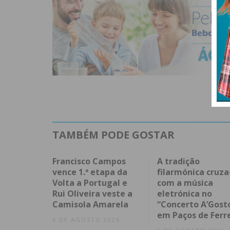
TAMBÉM PODE GOSTAR
Francisco Campos
A tradição
vence 1.ª etapa da
filarmónica cruza
Volta a Portugal e
com a música
Rui Oliveira veste a
eletrónica no
Camisola Amarela
“Concerto A’Gost
em Paços de Ferr
6 DE AGOSTO 2026