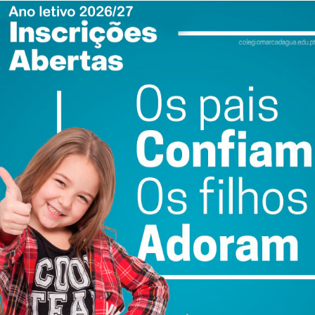
es.bol.pt/Comprar/Bilhetes/154766-
tural_paredes/
ewsletter do Imediato
ail e obtenha de forma regular a informação
atualizada.
do com os
termos e condições