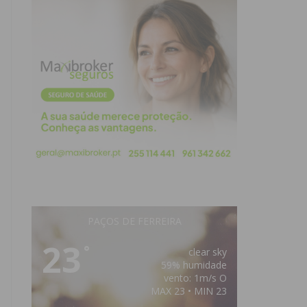
PAÇOS DE FERREIRA
23
°
clear sky
59% humidade
vento: 1m/s O
MAX 23 • MIN 23