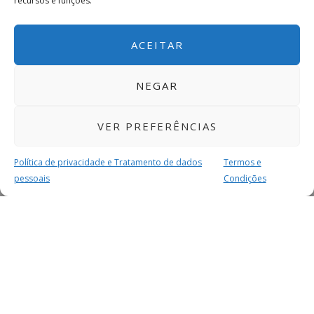
recursos e funções.
ACEITAR
NEGAR
VER PREFERÊNCIAS
Política de privacidade e Tratamento de dados
Termos e
pessoais
Condições
MAIS PARA SI
FACEBOOK
TWITTER
YOUTUBE