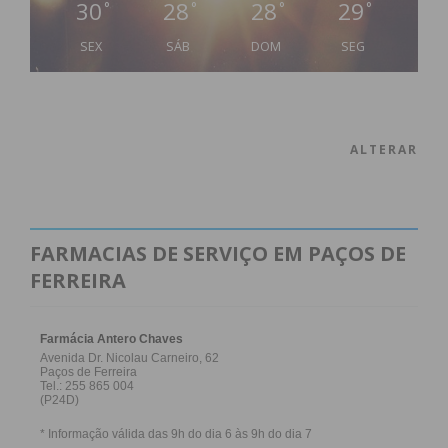
30
28
28
29
°
°
°
°
SEX
SÁB
DOM
SEG
ALTERAR
FARMACIAS DE SERVIÇO EM PAÇOS DE
FERREIRA