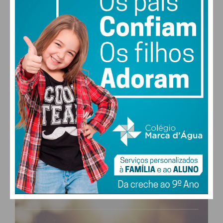
PAÇOS DE FERREIRA
19
°
clear sky
80% humidade
vento: 1m/s ESE
MAX 19 • MIN 19