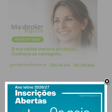
Imediato
Assine nossa newsletter por e-mail e
obtenha de forma regular a informação
atualizada.
Eu li e concordo com os
termos e
condições