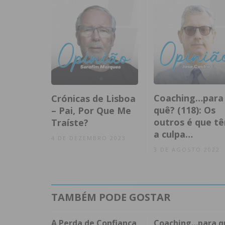
Coaching…para
Crónicas de Lisboa
quê? (118): Os
– Pai, Por Que Me
outros é que t
Traíste?
a culpa…
4 DE DEZEMBRO 2023
3 DE AGOSTO 2022
TAMBÉM PODE GOSTAR
A Perda de Confiança
Coaching…para q