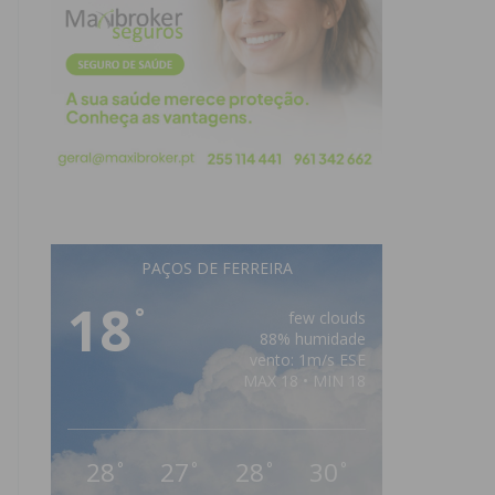
PAÇOS DE FERREIRA
18
°
few clouds
88% humidade
vento: 1m/s ESE
MAX 18 • MIN 18
28
27
28
30
°
°
°
°