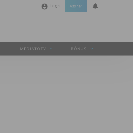
Login
Assinar
Nome de utilizador ou email
*
Senha
*
O
IMEDIATOTV
BÓNUS
Manter sessão
INICIAR SESSÃO
Perdeu a sua senha?