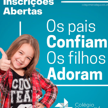
er fazer “BOA HISTÓRIA”, e nós nesse particular somos
EDIATO
.
ewsletter do Imediato
ail e obtenha de forma regular a informação
atualizada.
do com os
termos e condições