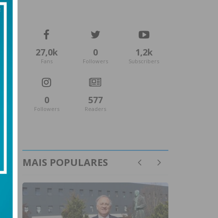
27,0k
0
1,2k
Fans
Followers
Subscribers
0
577
Followers
Readers
MAIS POPULARES