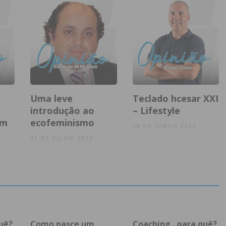
Uma leve
Teclado hcesar XXI
introdução ao
– Lifestyle
êm
ecofeminismo
18 DE JUNHO 2022
31 DE JULHO 2022
uê?
Como nasce um
Coaching…para quê?