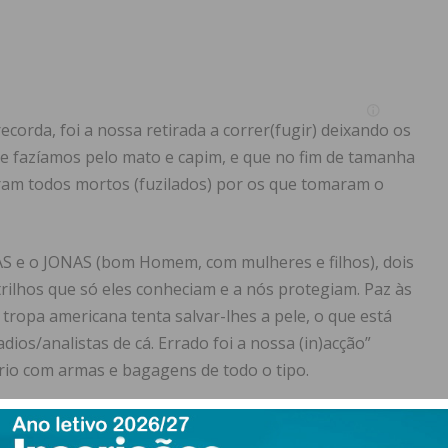
corda, foi a nossa retirada a correr(fugir) deixando os
e fazíamos pelo mato e capim, e que no fim de tamanha
ram todos mortos (fuzilados) por os que tomaram o
S e o JONAS (bom Homem, com mulheres e filhos), dois
rilhos que só eles conheciam e a nós protegiam. Paz às
 tropa americana tenta salvar-lhes a pele, o que está
dios/analistas de cá. Errado foi a nossa (in)acção”
ório com armas e bagagens de todo o tipo.
or Assembleias representativas de alguns, são uma data