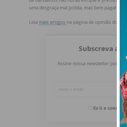
de bandalhos nas horas em que é preciso sab
uma desgraça mal polida, mas bem paga!
Leia
mais artigos
na página de opinião do
IM
Subscreva a n
Assine nossa newsletter por e-m
Eu li e concor