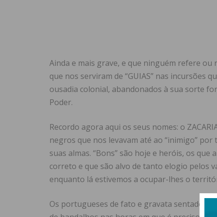
Ainda e mais grave, e que ninguém refere ou re
que nos serviram de “GUIAS” nas incursões qu
ousadia colonial, abandonados à sua sorte fo
Poder.
Recordo agora aqui os seus nomes: o ZACARIA
negros que nos levavam até ao “inimigo” por t
suas almas. “Bons” são hoje e heróis, os que a
correto e que são alvo de tanto elogio pelos va
enquanto lá estivemos a ocupar-lhes o territ
Os portugueses de fato e gravata sentados p