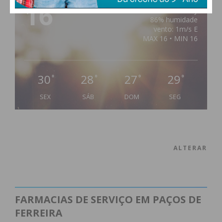
16
°
clear sky
86% humidade
vento: 1m/s E
MAX 16 • MIN 16
30
28
27
29
°
°
°
°
SEX
SÁB
DOM
SEG
ALTERAR
FARMACIAS DE SERVIÇO EM PAÇOS DE
FERREIRA