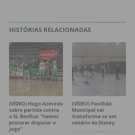
HISTÓRIAS RELACIONADAS
Subscreva a newsletter do
Imediato
Assine nossa newsletter por e-mail e
obtenha de forma regular a informação
atualizada.
(VÍDEO) Hugo Azevedo
(VÍDEO) Pavilhão
sobre partida contra
Municipal vai
o SL Benfica: “Vamos
transforma-se em
procurar disputar o
cenário da Disney
jogo”
15 DE DEZEMBRO 2023