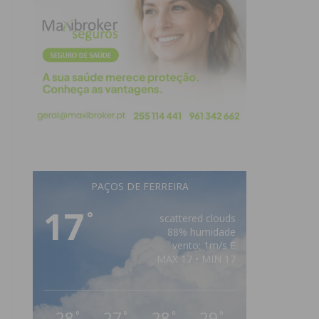
PAÇOS DE FERREIRA
17
°
scattered clouds
88% humidade
vento: 1m/s E
MAX 17 • MIN 17
28
27
28
29
°
°
°
°