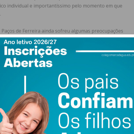
co individual e importantíssimo pelo momento em que
.
C Paços de Ferreira ainda sofreu algumas preocupações
aguentar o resultado até ao apito final, conseguindo a
 Madeira para defrontar o Nacional, para a 5ª jornada. O
tiva, com quatro pontos, os mesmos que Portimonense e