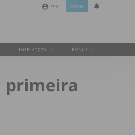
Login
Assinar
Nome de utilizador ou email
*
Senha
*
O
IMEDIATOTV
BÓNUS
Manter sessão
 primeira
INICIAR SESSÃO
Perdeu a sua senha?