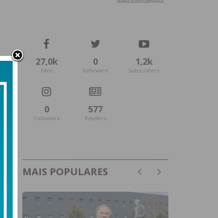
27,0k
0
1,2k
Fans
Followers
Subscribers
0
577
Followers
Readers
MAIS POPULARES