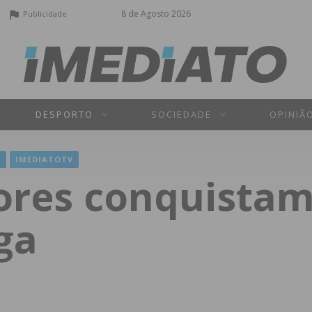
8 de Agosto 2026
Publicidade
DESPORTO
SOCIEDADE
OPINIÃ
L
IMEDIATOTV
tores conquistam
iga