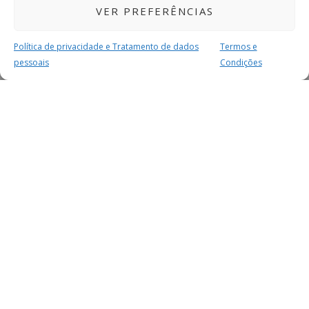
VER PREFERÊNCIAS
Política de privacidade e Tratamento de dados
Termos e
pessoais
Condições
MAIS PARA SI
FACEBOOK
TWITTER
YOUTUBE
INSTAGRAM
READERS
SERVIÇOS