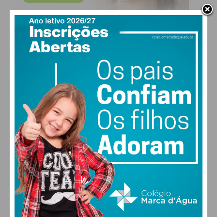
Subscreva a newsletter do
Imediato
Assine nossa newsletter por e-mail e
obtenha de forma regular a informação
atualizada.
Eu li e concordo com os
termos e
condições