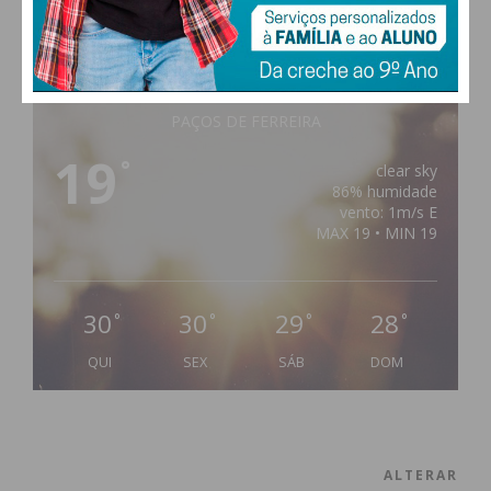
PAÇOS DE FERREIRA
19
°
clear sky
86% humidade
vento: 1m/s E
MAX 19 • MIN 19
30
30
29
28
°
°
°
°
QUI
SEX
SÁB
DOM
ALTERAR