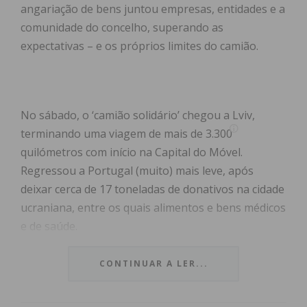
angariação de bens juntou empresas, entidades e a
comunidade do concelho, superando as
expectativas – e os próprios limites do camião.
No sábado, o ‘camião solidário’ chegou a Lviv,
terminando uma viagem de mais de 3.300
quilómetros com início na Capital do Móvel.
Regressou a Portugal (muito) mais leve, após
deixar cerca de 17 toneladas de donativos na cidade
ucraniana, entre os quais alimentos e bens médicos
e de saúde.
Se, ao início da recolha, Vera Mendes tinha algumas
CONTINUAR A LER...
dúvidas de que fosse possível encher um camião
com donativos para a Ucrânia, a solidariedade e