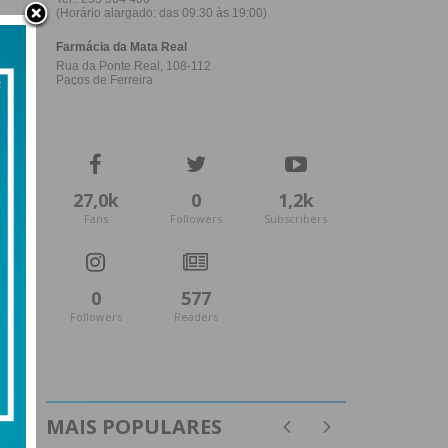
27,0k
0
1,2k
Fans
Followers
Subscribers
0
577
Followers
Readers
MAIS POPULARES