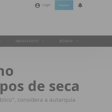
Login
Assinar
Nome de utilizador ou email
*
Senha
*
O
IMEDIATOTV
BÓNUS
Manter sessão
no
INICIAR SESSÃO
pos de seca
Perdeu a sua senha?
blico", considera a autarquia