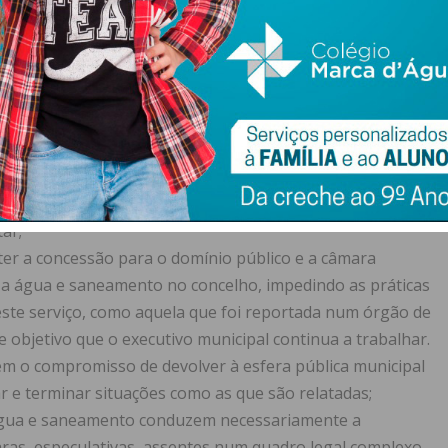
o da população em Paços de Ferreira a atingir os 85 mil
apassa os 56.000.
eira tem-se empenhado no sentido de resolver um
resse público mas sempre condicionado pelo contrato
mplesmente rasgado».
 ali previstas, a empresa privada que gere água e
dadãos de Paços de Ferreira paguem mais de 100 milhões
ico-financeiro da concessão, situação que o atual Executivo
ar;
ter a concessão para o domínio público e a câmara
r a água e saneamento no concelho, impedindo as práticas
este serviço, como aquela que foi reportada num órgão de
 objetivo que o executivo municipal continua a trabalhar.
ém o compromisso de devolver à esfera pública municipal
r e terminar situações como as que são relatadas;
 água e saneamento conduzem necessariamente a
aras, especulativas, assentes num quadro legal complexo