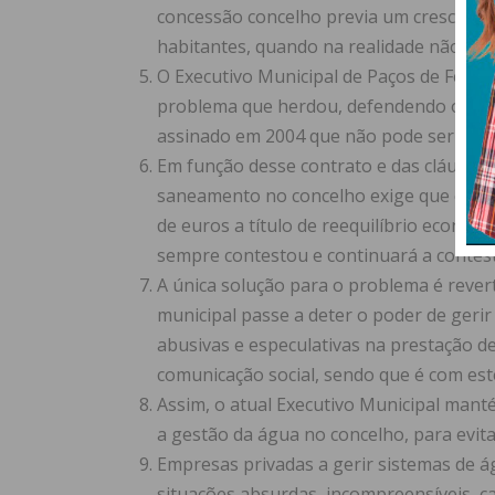
concessão concelho previa um cresciment
habitantes, quando na realidade não ultr
O Executivo Municipal de Paços de Ferr
problema que herdou, defendendo o inte
assinado em 2004 que não pode ser «si
Em função desse contrato e das cláusulas
saneamento no concelho exige que os ci
de euros a título de reequilíbrio económ
sempre contestou e continuará a contest
A única solução para o problema é rever
municipal passe a deter o poder de geri
abusivas e especulativas na prestação d
comunicação social, sendo que é com este
Assim, o atual Executivo Municipal mant
a gestão da água no concelho, para evita
Empresas privadas a gerir sistemas de
situações absurdas, incompreensíveis, c