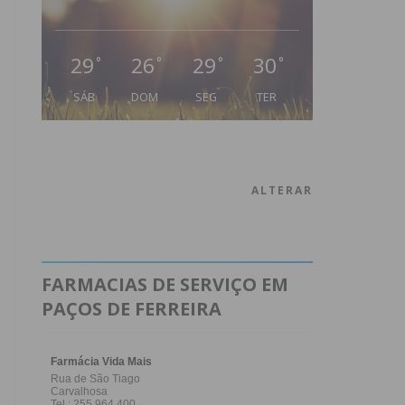
29
26
29
30
°
°
°
°
SÁB
DOM
SEG
TER
ALTERAR
FARMACIAS DE SERVIÇO EM
PAÇOS DE FERREIRA