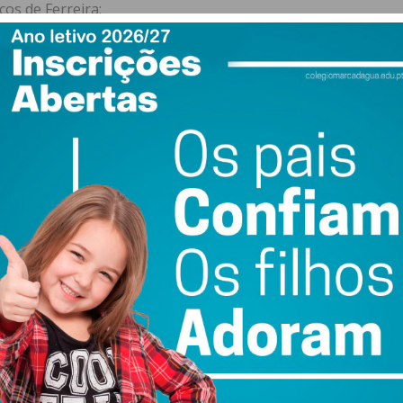
os de Ferreira:
e Ferreira foi entregue a uma empresa privada.
 teve, durante largos anos, a água mais cara de Portugal,
o é do conhecimento público.
doméstico foi reduzido em 50%, sendo que o tarifário de
dia nacional e é o mais baixo da região.
 gerem sistemas de água e saneamento aplicam em
, obtendo com isso fabulosos lucros, através de contratos
e previsto a possibilidade do privado poder exigir às
 reequilíbrios económicos/financeiros de montantes
postos das populações, numa atividade sem qualquer
ndem água mas vivem à custa de modelos
esivos das populações e, consequentemente, das
4 o modelo económico que serviu de base ao contrato de