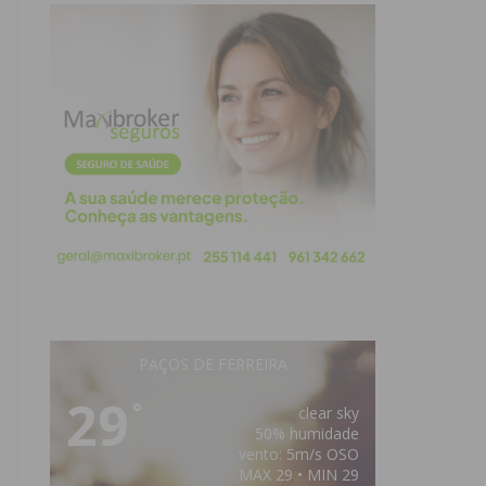
PAÇOS DE FERREIRA
29
°
clear sky
50% humidade
vento: 5m/s OSO
MAX 29 • MIN 29