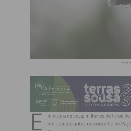
Fotogra
E
m altura de seca, milhares de litros 
por comerciantes no concelho de Paço