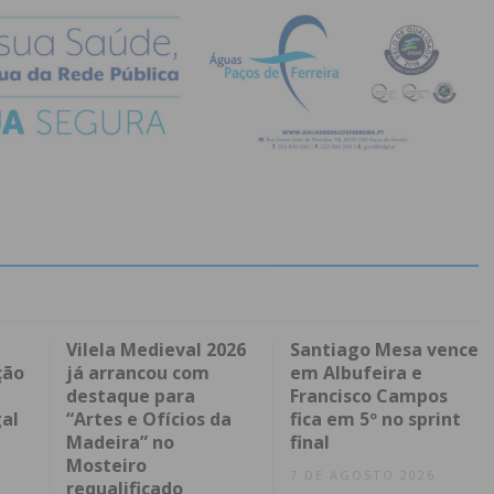
Vilela Medieval 2026
Santiago Mesa vence
ção
já arrancou com
em Albufeira e
destaque para
Francisco Campos
al
“Artes e Ofícios da
fica em 5º no sprint
Madeira” no
final
Mosteiro
7 DE AGOSTO 2026
requalificado