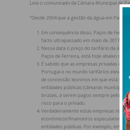
Leia o comunicado da Câmara Municipal de Paç
“Desde 2004 que a gestão da água em Paços d
Em consequência disso, Paços de Ferreira
facto ultrapassado em maio de 2017 com
Nessa data o preço do tarifário da água 
Paços de Ferreira, está hoje abaixo da mé
É sabido que as empresas privadas que
Portugal e no mundo tarifários elevados
de concessão leoninos em que está sempr
entidades públicas (câmaras municipais)
brutais, a serem pagos sempre pelos im
risco para o privado.
Verdadeiramente estas empresas não ve
económicos/financeiros especulativos, l
entidades públicas. Por exemplo, em 200