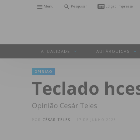
Menu
Pesquisar
Edição Impressa
ATUALIDADE
AUTÁRQUICAS
OPINIÃO
Teclado hce
Opinião Cesár Teles
POR
CÉSAR TELES
17 DE JUNHO 2023