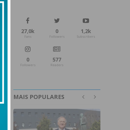
27,0k
0
1,2k
Fans
Followers
Subscribers
0
577
Followers
Readers
MAIS POPULARES