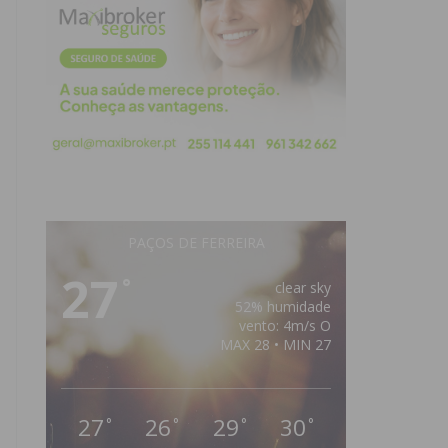
PAÇOS DE FERREIRA
27
°
clear sky
52% humidade
vento: 4m/s O
MAX 28 • MIN 27
27
26
29
30
°
°
°
°