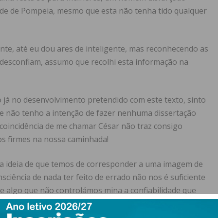
dade de Pompeia, mesmo que esta não tenha tido qualquer
te, até eu dou ares de inteligente, mas reconhecendo as
 desconfiam, assumo que recolhi esta informação na
já no desenvolvimento pretendido com este texto, sinto
ue não tenho a intenção de fazer nenhuma dissertação
coincidência de me chamar César não traz consigo
os firmes na nossa caminhada!
uma ideia de que temos de corresponder a uma imagem de
ciência de nada ter feito de errado não nos é suficiente
se algo que não controlámos mina a confiabilidade que
 anos assim como faz nos nossos dias, pese embora a
anos uma importância muito maior do que a primeira,