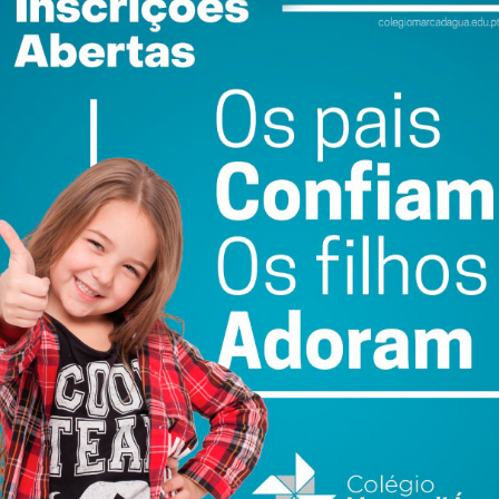
reitadas dos nossos dias.
 alude a frase de Júlio César, queremos parecer ricos,
altruístas, queremos parecer inteligentes, queremos
felizes, mesmo que nada sejamos.
 pelos que “parecem”, exatamente porque os que querem
ocesso da aparência, que rapidamente se destacam
endem a ser sérios em demasia, até lhes dizemos “assim
cretos ou que têm gostos sóbreos, porque um homem rico
que nos vendem as revistas ao invés da honestidade das
antropos que amam a humanidade, mas exultamos os que
 “sopa de rua”; não temos paciência para demoradas e
 deslumbrados com as “lapalissadas” inócuas proferidas a
 rejeitamos a valentia de um construtor de casas de pedra