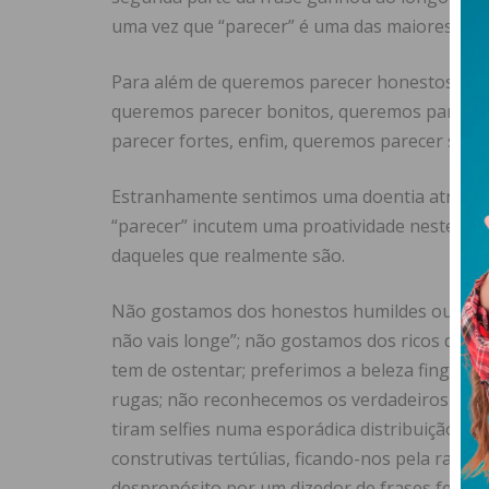
uma vez que “parecer” é uma das maiores emp
Para além de queremos parecer honestos, como
queremos parecer bonitos, queremos parecer 
parecer fortes, enfim, queremos parecer ser 
Estranhamente sentimos uma doentia atração
“parecer” incutem uma proatividade neste pr
daqueles que realmente são.
Não gostamos dos honestos humildes ou que t
não vais longe”; não gostamos dos ricos dis
tem de ostentar; preferimos a beleza fingida 
rugas; não reconhecemos os verdadeiros fil
tiram selfies numa esporádica distribuição da
construtivas tertúlias, ficando-nos pela rama
despropósito por um dizedor de frases feitas;