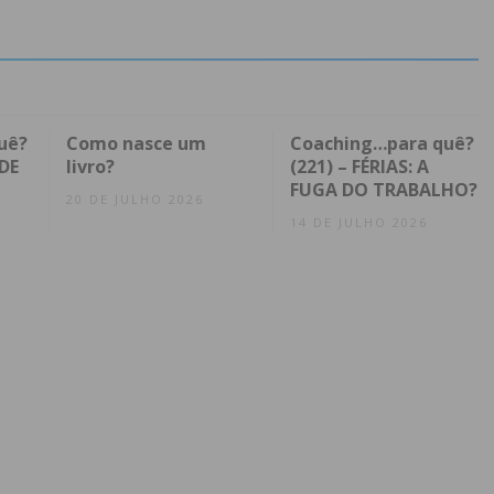
uê?
Como nasce um
Coaching…para quê?
DE
livro?
(221) – FÉRIAS: A
FUGA DO TRABALHO?
20 DE JULHO 2026
14 DE JULHO 2026