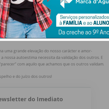
mos inadequada uma gargalhada genuína e veneramos os
cer diferentes daquilo que são, dos que não são fortes
ilidades, gosto dos que não se levam a sério e que não
ama uma grande elevação do nosso carácter e amor-
e a nossa autoestima necessita da validação dos outros. E
“parecer” com aquilo que achamos que os outros validam.
spelho e do juízo dos outros!
ewsletter do Imediato