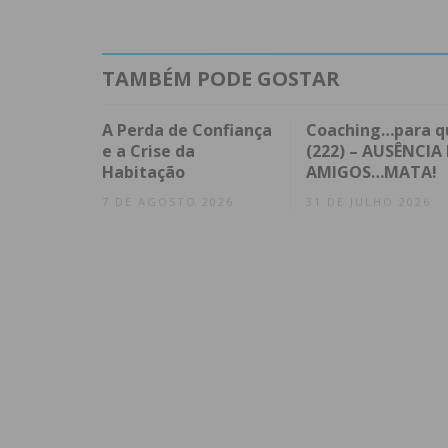
TAMBÉM PODE GOSTAR
A Perda de Confiança
Coaching…para q
e a Crise da
(222) – AUSÊNCIA 
Habitação
AMIGOS…MATA!
7 DE AGOSTO 2026
31 DE JULHO 2026