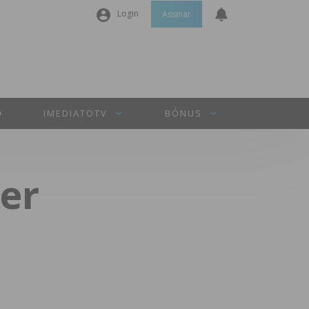
Login
Assinar
Nome de utilizador ou email
*
Senha
*
O
IMEDIATOTV
BÓNUS
Manter sessão
er
INICIAR SESSÃO
Perdeu a sua senha?