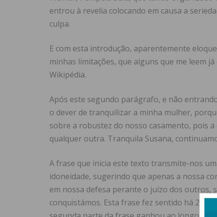
entrou à revelia colocando em causa a serie
culpa.
E com esta introdução, aparentemente eloquen
minhas limitações, que alguns que me leem já
Wikipédia.
Após este segundo parágrafo, e não entrando 
o dever de tranquilizar a minha mulher, porq
sobre a robustez do nosso casamento, pois a 
qualquer outra. Tranquila Susana, continuam
A frase que inicia este texto transmite-nos 
idoneidade, sugerindo que apenas a nossa cons
em nossa defesa perante o juízo dos outros, 
conquistámos. Esta frase fez sentido há 2100
segunda parte da frase ganhou ao longo dos 