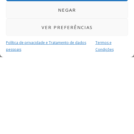
NEGAR
VER PREFERÊNCIAS
Política de privacidade e Tratamento de dados
Termos e
pessoais
Condições
MAIS PARA SI
FACEBOOK
TWITTER
YOUTUBE
INSTAGRAM
READERS