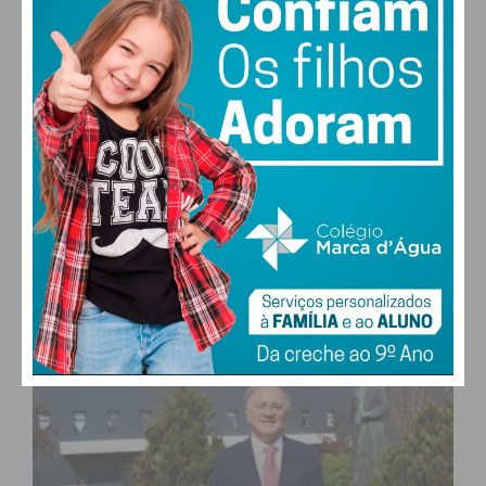
27,0k
0
1,2k
Fans
Followers
Subscribers
0
577
Followers
Readers
MAIS POPULARES