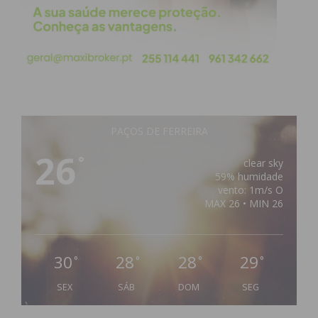
PAÇOS DE FERREIRA
26
°
clear sky
59% humidade
vento: 1m/s O
MAX 26 • MIN 26
30
28
28
29
°
°
°
°
SEX
SÁB
DOM
SEG