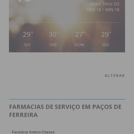
vento: 1m/s SO
MAX 18 • MIN 18
29
30
27
29
°
°
°
°
SEX
SÁB
DOM
SEG
ALTERAR
FARMACIAS DE SERVIÇO EM PAÇOS DE
FERREIRA