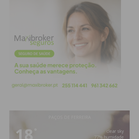
PAÇOS DE FERREIRA
18
°
clear sky
77% humidade