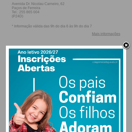
27,0k
0
1,2k
Fans
Followers
Subscribers
0
577
Followers
Readers