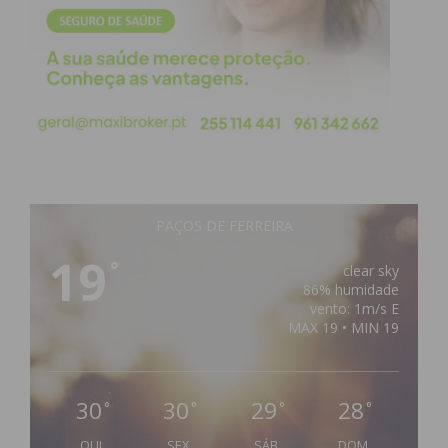
PAÇOS DE FERREIRA
19
°
clear sky
86% humidade
vento: 1m/s E
MAX 19 • MIN 19
30
30
29
28
°
°
°
°
QUI
SEX
SÁB
DOM