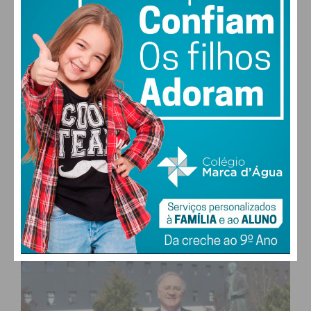
27,0k
0
1,2k
Fans
Followers
Subscribers
0
578
Followers
Readers
MAIS POPULARES