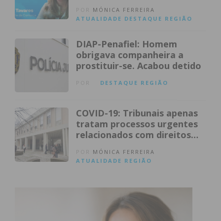
pedinchar, a insistir”
POR
MÓNICA FERREIRA
ATUALIDADE
DESTAQUE
REGIÃO
DIAP-Penafiel: Homem
obrigava companheira a
prostituir-se. Acabou detido
POR
DESTAQUE
REGIÃO
COVID-19: Tribunais apenas
tratam processos urgentes
relacionados com direitos
fundamentais
POR
MÓNICA FERREIRA
ATUALIDADE
REGIÃO