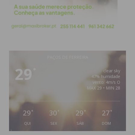
PAÇOS DE FERREIRA
29
°
clear sky
47% humidade
vento: 4m/s O
MAX 29 • MIN 28
29
30
29
27
°
°
°
°
QUI
SEX
SÁB
DOM