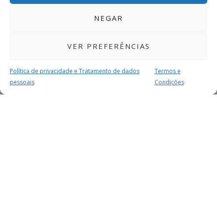
NEGAR
VER PREFERÊNCIAS
Política de privacidade e Tratamento de dados
Termos e
pessoais
Condições
MAIS PARA SI
FACEBOOK
TWITTER
YOUTUBE
INSTAGRAM
READERS