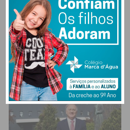
27,0k
0
1,2k
Fans
Followers
Subscribers
0
578
Followers
Readers
MAIS POPULARES