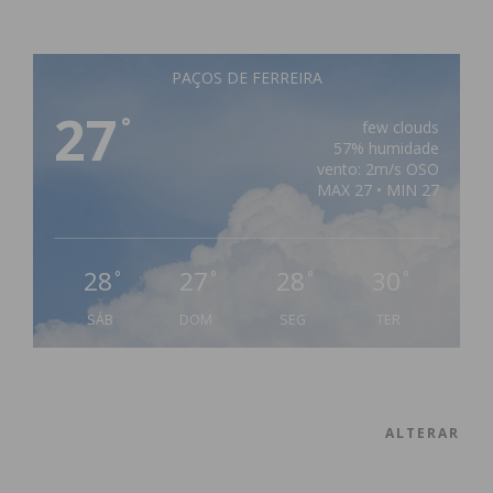
PAÇOS DE FERREIRA
27
°
few clouds
57% humidade
vento: 2m/s OSO
MAX 27 • MIN 27
28
27
28
30
°
°
°
°
SÁB
DOM
SEG
TER
ALTERAR