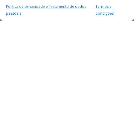
Política de privacidade e Tratamento de dados
Termos e
pessoais
Condições
MAIS PARA SI
FACEBOOK
TWITTER
YOUTUBE
INSTAGRAM
READERS
SERVIÇOS
SOBRE NÓS